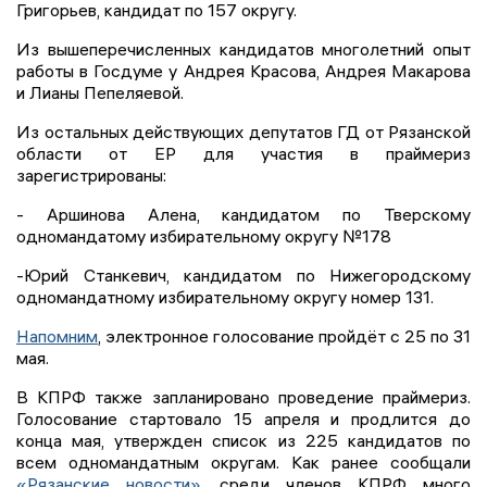
Григорьев, кандидат по 157 округу.
Из вышеперечисленных кандидатов многолетний опыт
работы в Госдуме у Андрея Красова, Андрея Макарова
и Лианы Пепеляевой.
Из остальных действующих депутатов ГД от Рязанской
области от ЕР для участия в праймериз
зарегистрированы:
- Аршинова Алена, кандидатом по Тверскому
одномандатому избирательному округу №178
-Юрий Станкевич, кандидатом по Нижегородскому
одномандатному избирательному округу номер 131.
Напомним
, электронное голосование пройдёт с 25 по 31
мая.
В КПРФ также запланировано проведение праймериз.
Голосование стартовало 15 апреля и продлится до
конца мая, утвержден список из 225 кандидатов по
всем одномандатным округам. Как ранее сообщали
«Рязанские новости»,
среди членов КПРФ много