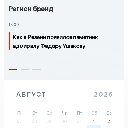
Регион бренд
15:00
Как в Рязани появился памятник
адмиралу Федору Ушакову
АВГУСТ
2026
Пн
Вт
Ср
Чт
Пт
Сб
Вс
27
28
29
30
31
1
2