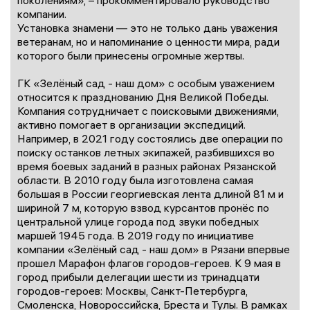
поколениям», – прокомментировало руководство
компании.
Установка знамени — это не только дань уважения
ветеранам, но и напоминание о ценности мира, ради
которого были принесены огромные жертвы.
ГК «Зелёный сад - наш дом» с особым уважением
относится к празднованию Дня Великой Победы.
Компания сотрудничает с поисковыми движениями,
активно помогает в организации экспедиций.
Например, в 2021 году состоялись две операции по
поиску останков летных экипажей, разбившихся во
время боевых заданий в разных районах Рязанской
области. В 2010 году была изготовлена самая
большая в России георгиевская лента длиной 81 м и
шириной 7 м, которую взвод курсантов пронёс по
центральной улице города под звуки победных
маршей 1945 года. В 2019 году по инициативе
компании «Зелёный сад - наш дом» в Рязани впервые
прошел Марафон флагов городов-героев. К 9 мая в
город прибыли делегации шести из тринадцати
городов-героев: Москвы, Санкт-Петербурга,
Смоленска, Новороссийска, Бреста и Тулы. В рамках