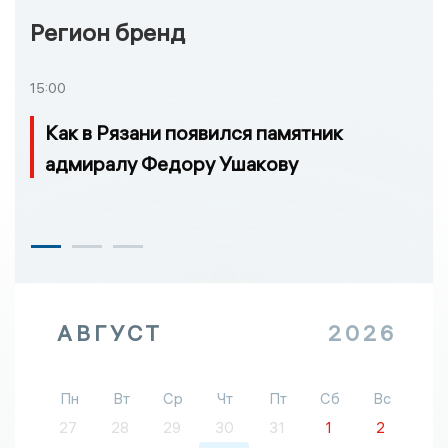
Регион бренд
15:00
Как в Рязани появился памятник
адмиралу Федору Ушакову
АВГУСТ
2026
Пн
Вт
Ср
Чт
Пт
Сб
Вс
27
28
29
30
31
1
2