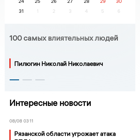
24
25
26
27
28
29
30
31
1
2
3
4
5
6
100 самых влиятельных людей
Пилюгин Николай Николаевич
Интересные новости
08/08
03:11
Рязанской области угрожает атака