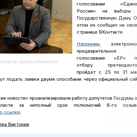
голосовании «Едино
России» на выборы 
Государственную Думу. 
этом он сообщил на сво
странице ВКонтакте.
Напомним
, электронно
предварительное
голосование «ЕР» п
онтакте» Бориса Ясинского
отбору претенденто
пройдет с 25 по 31 ма
ут подать заявки двумя способами: через официальный са
ие новости» проанализировали работу депутатов Госдумы 
бласти за неполный срок полномочий 8-го созыва
о ссылке.
ева Виктория