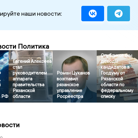
ируйте наши новости:
вости Политика
Опубликованы
Евгений Алексеев
доходы
стал
кандидатов в
Ф
руководителем
Роман Цуканов
Госдуму от
,
аппарата
возглавил
Рязанской
й
правительства
рязанское
области по
Рязанской
управление
федеральному
в РФ
области
Росреестра
списку
овости