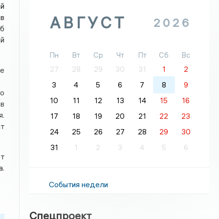
й
в
АВГУСТ
2026
Об
ей
Пн
Вт
Ср
Чт
Пт
Сб
Вс
27
28
29
30
31
1
2
е
3
4
5
6
7
8
9
о
10
11
12
13
14
15
16
в
я.
17
18
19
20
21
22
23
йт
24
25
26
27
28
29
30
31
1
2
3
4
5
6
от
.
События недели
Спецпроект