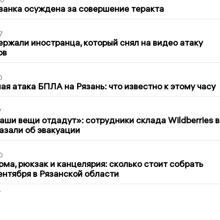
00
занка осуждена за совершение теракта
7
ержали иностранца, который снял на видео атаку
ов
0
я атака БПЛА на Рязань: что известно к этому часу
7
ши вещи отдадут»: сотрудники склада Wildberries в
азали об эвакуации
0
ма, рюкзак и канцелярия: сколько стоит собрать
сентября в Рязанской области
2