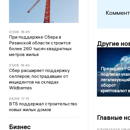
Коммент
07/08
18:45
При поддержке Сбера в
Другие но
Рязанской области строится
более 260 тысяч квадратных
метров жилья
07/08
16:40
Президент Р
Сбер расширяет поддержку
подписал указ
селлеров, пострадавших от
легализующи
инцидентов на складах
оборот
Wildberries
криптовалют 
04/08
17:15
ВТБ поддержал строительство
новых жилых домов
Главные н
Бизнес