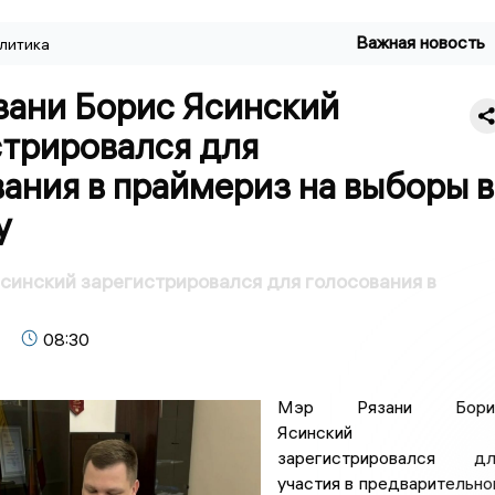
Важная новость
литика
зани Борис Ясинский
стрировался для
ания в праймериз на выборы в
у
синский зарегистрировался для голосования в
08:30
Мэр Рязани Бори
Ясинский
зарегистрировался дл
участия в предварительн