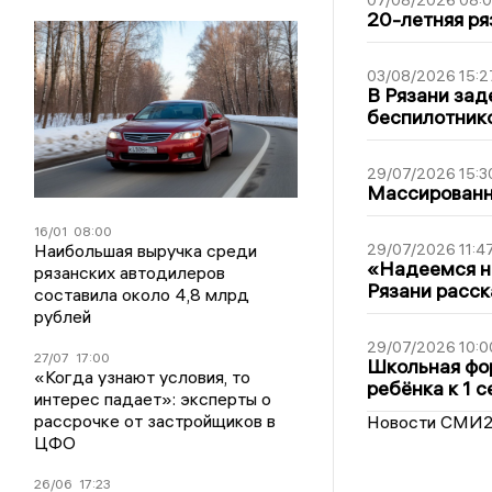
07/08/2026 08:
20-летняя ря
03/08/2026 15:2
В Рязани зад
беспилотник
29/07/2026 15:3
Массированна
16/01
08:00
Наибольшая выручка среди
29/07/2026 11:4
«Надеемся на
рязанских автодилеров
Рязани расск
составила около 4,8 млрд
рублей
29/07/2026 10:0
27/07
17:00
Школьная фор
«Когда узнают условия, то
ребёнка к 1 
интерес падает»: эксперты о
рассрочке от застройщиков в
Новости СМИ
ЦФО
26/06
17:23