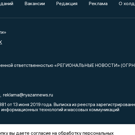
зданий
Вакансии
Редакция
Реклама
О холд
ти»
X
ниченной ответственностью «РЕГИОНАЛЬНЫЕ НОВОСТИ» (ОГРН
u
reklama@ryazannews.ru
,
81 от 13 июня 2019 года. Выписка из реестра зарегистрирова
, информационных технологий и массовых коммуникаций
пку вы даете согласие на обработку персональных