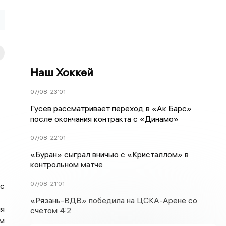
Наш Хоккей
07/08
23:01
Гусев рассматривает переход в «Ак Барс»
после окончания контракта с «Динамо»
07/08
22:01
«Буран» сыграл вничью с «Кристаллом» в
контрольном матче
07/08
21:01
с
«Рязань-ВДВ» победила на ЦСКА-Арене со
я
счётом 4:2
ом