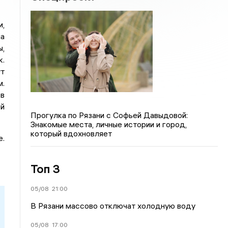
и,
на
ы,
к.
т
м.
в
ой
Прогулка по Рязани с Софьей Давыдовой:
Знакомые места, личные истории и город,
который вдохновляет
е.
Топ 3
05/08
21:00
В Рязани массово отключат холодную воду
05/08
17:00