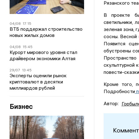
Рязанского теа
В проекте 
светильники, л
04/08
17:15
ВТБ поддержал строительство
зеленая зона, 
новых жилых домов
сосны. Весной 
Появится сце
04/08
15:45
обустроены со
Курорт мирового уровня стал
Пространство
драйвером экономики Алтая
скульптурной 
29/07
13:45
повести-сказки
Эксперты оценили рынок
криптовалют в десятки
Кроме того, п
миллиардов рублей
Подробности
п
Автор:
Горбыл
Бизнес
Коммент