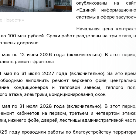
опубликованы на сайт
«Единой информационно
системы в сфере закупок»
е Новости»
Начальная цена контрак
ло 100 млн рублей. Сроки работ разделены на три этапа, 
олнены досрочно:
2 мая по 12 июня 2026 года (включительно). В этот пери
лнить ремонт фронтона.
11 мая по 31 июля 2027 года (включительно). За это вре
обходимо выполнить ремонт верхнего фойе, центральн
тание кондиционеров и тепловой завесы, теплого пол
ого этажа, электрики, кондиционирования, окон.
1 мая по 31 июля 2028 года (включительно). В этот пери
ремонт кабинетов на первом, третьем и четвертом этажа
ики, нижнего фойе, дверей, лестницы административной части
2025 году проводили работы по благоустройству территор