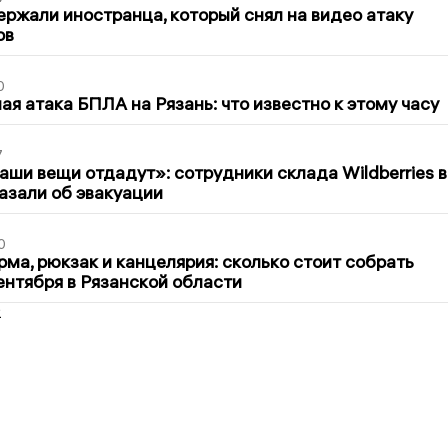
ержали иностранца, который снял на видео атаку
ов
0
я атака БПЛА на Рязань: что известно к этому часу
7
ши вещи отдадут»: сотрудники склада Wildberries в
азали об эвакуации
0
ма, рюкзак и канцелярия: сколько стоит собрать
сентября в Рязанской области
2