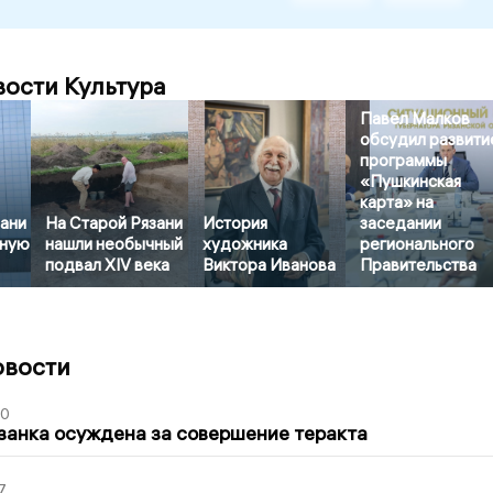
вости Культура
Павел Малков
обсудил развити
программы
«Пушкинская
карта» на
зани
На Старой Рязани
История
заседании
рную
нашли необычный
художника
регионального
подвал XIV века
Виктора Иванова
Правительства
овости
00
занка осуждена за совершение теракта
7