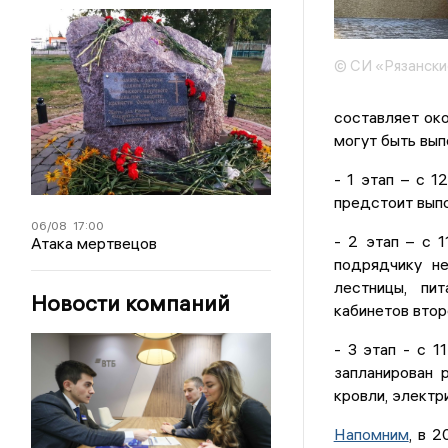
© СИ «Рязански
составляет око
могут быть вып
- 1 этап – с 1
предстоит выпо
06/08
17:00
- 2 этап – с 
Атака мертвецов
подрядчику не
лестницы, пи
Новости компаний
кабинетов втор
- 3 этап - с 1
запланирован 
кровли, электр
Напомним
, в 