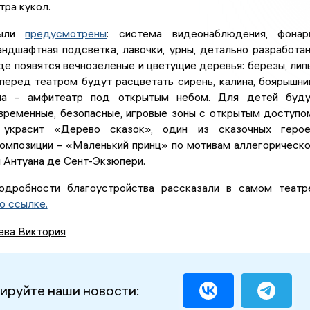
тра кукол.
были
предусмотрены
: система видеонаблюдения, фонар
андшафтная подсветка, лавочки, урны, детально разработа
где появятся вечнозеленые и цветущие деревья: березы, лип
перед театром будут расцветать сирень, калина, боярышни
на - амфитеатр под открытым небом. Для детей буду
временные, безопасные, игровые зоны с открытым доступо
 украсит «Дерево сказок», один из сказочных герое
композиции – «Маленький принц» по мотивам аллегорическ
 Антуана де Сент-Экзюпери.
одробности благоустройства рассказали в самом театр
о ссылке.
ева Виктория
ируйте наши новости: