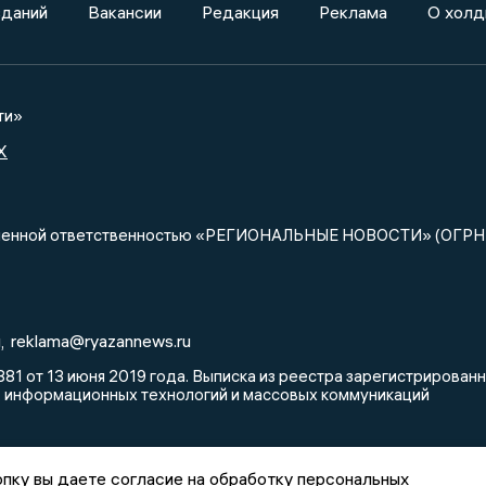
зданий
Вакансии
Редакция
Реклама
О холд
ти»
X
ниченной ответственностью «РЕГИОНАЛЬНЫЕ НОВОСТИ» (ОГРН
u
reklama@ryazannews.ru
,
81 от 13 июня 2019 года. Выписка из реестра зарегистрирова
, информационных технологий и массовых коммуникаций
пку вы даете согласие на обработку персональных