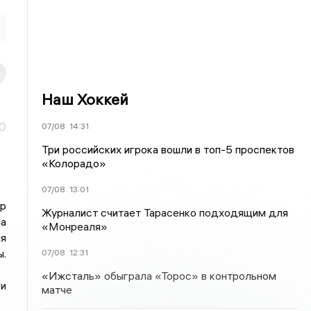
Наш Хоккей
0
07/08
14:31
Три российских игрока вошли в топ-5 проспектов
«Колорадо»
07/08
13:01
р
Журналист считает Тарасенко подходящим для
на
«Монреаля»
я
.
07/08
12:31
«Ижсталь» обыграла «Торос» в контрольном
и
матче