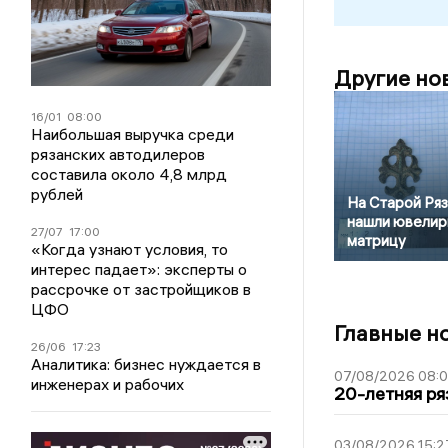
Другие но
16/01
08:00
Наибольшая выручка среди
рязанских автодилеров
составила около 4,8 млрд
рублей
На Старой Ря
нашли ювели
27/07
17:00
матрицу
«Когда узнают условия, то
интерес падает»: эксперты о
рассрочке от застройщиков в
ЦФО
Главные н
26/06
17:23
Аналитика: бизнес нуждается в
07/08/2026 08:
инженерах и рабочих
20-летняя ря
03/08/2026 15:2