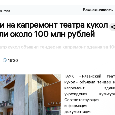
Важная новость
льтура
и на капремонт театра кукол
ли около 100 млн рублей
атр кукол объявил тендер на капремонт здания за 10
16:30
ГАУК «Рязанский теат
кукол» объявил тендер 
капремонт здани
учреждения культуры
Соответствующая
информация 
документация