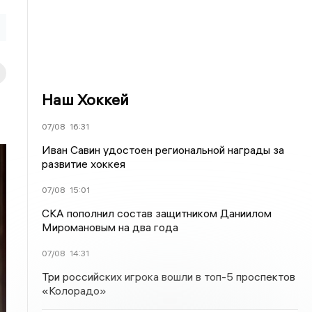
Наш Хоккей
07/08
16:31
Иван Савин удостоен региональной награды за
развитие хоккея
07/08
15:01
СКА пополнил состав защитником Даниилом
Миромановым на два года
07/08
14:31
Три российских игрока вошли в топ-5 проспектов
«Колорадо»