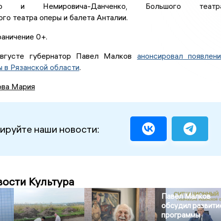
кого и Немировича-Данченко, Большого театра
го театра оперы и балета Анталии.
аничение 0+.
августе губернатор Павел Малков
анонсировал появлен
 в Рязанской области
.
ова Мария
ируйте наши новости:
вости Культура
Павел Малков
обсудил развити
программы