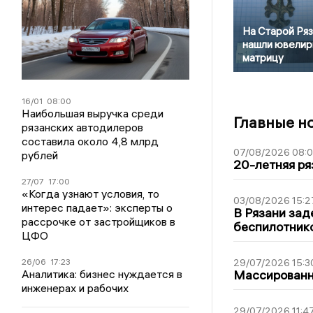
На Старой Ря
нашли ювели
матрицу
16/01
08:00
Наибольшая выручка среди
Главные н
рязанских автодилеров
составила около 4,8 млрд
07/08/2026 08:
рублей
20-летняя ря
27/07
17:00
«Когда узнают условия, то
03/08/2026 15:2
интерес падает»: эксперты о
В Рязани зад
рассрочке от застройщиков в
беспилотник
ЦФО
26/06
17:23
29/07/2026 15:3
Аналитика: бизнес нуждается в
Массированна
инженерах и рабочих
29/07/2026 11:4