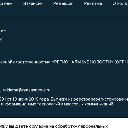
зданий
Вакансии
Редакция
Реклама
О холд
ти»
X
ниченной ответственностью «РЕГИОНАЛЬНЫЕ НОВОСТИ» (ОГРН
u
reklama@ryazannews.ru
,
81 от 13 июня 2019 года. Выписка из реестра зарегистрирова
, информационных технологий и массовых коммуникаций
пку вы даете согласие на обработку персональных