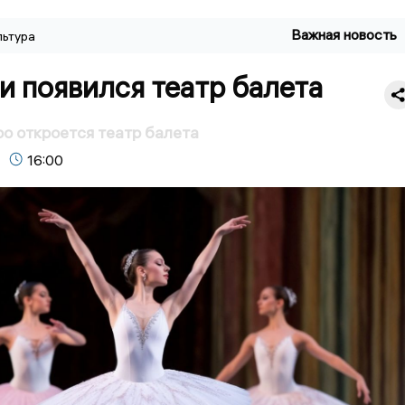
Важная новость
льтура
и появился театр балета
ро откроется театр балета
16:00