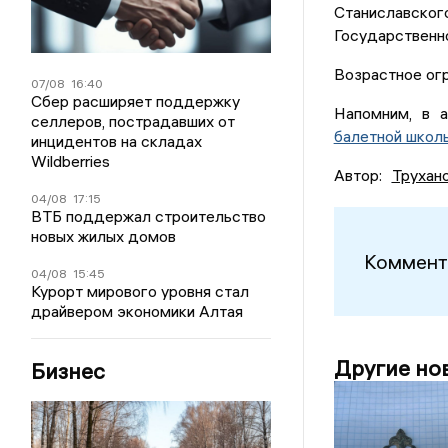
Станиславс
Государственно
Возрастное огр
07/08
16:40
Сбер расширяет поддержку
Напомним, в 
селлеров, пострадавших от
балетной школы
инцидентов на складах
Wildberries
Автор:
Трухан
04/08
17:15
ВТБ поддержал строительство
новых жилых домов
Коммент
04/08
15:45
Курорт мирового уровня стал
драйвером экономики Алтая
Другие но
Бизнес