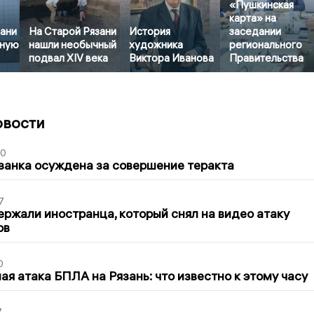
«Пушкинская
карта» на
зани
На Старой Рязани
История
заседании
рную
нашли необычный
художника
регионального
подвал XIV века
Виктора Иванова
Правительства
овости
00
занка осуждена за совершение теракта
7
ержали иностранца, который снял на видео атаку
ов
0
я атака БПЛА на Рязань: что известно к этому часу
7