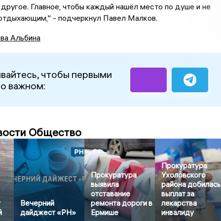
 другое. Главное, чтобы каждый нашёл место по душе и не
отдыхающим," - подчеркнул Павел Малков.
ва Альбина
вайтесь, чтобы первыми
 о важном:
вости Общество
Прокуратура
Прокуратура
Ухоловского
выявила
района добилась
отставание
выплат за
т
Вечерний
ремонта дороги в
лекарства
й
дайджест «РН»
Ермише
инвалиду