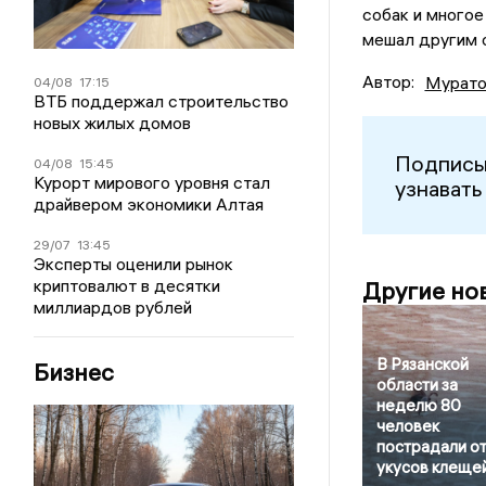
собак и многое
мешал другим 
Автор:
Мурато
04/08
17:15
ВТБ поддержал строительство
новых жилых домов
Подписы
04/08
15:45
Курорт мирового уровня стал
узнавать
драйвером экономики Алтая
29/07
13:45
Эксперты оценили рынок
криптовалют в десятки
Другие но
миллиардов рублей
В Рязанской
Бизнес
области за
неделю 80
человек
пострадали о
укусов клеще