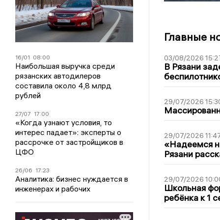
Главные н
16/01
08:00
03/08/2026 15:2
Наибольшая выручка среди
В Рязани зад
рязанских автодилеров
беспилотник
составила около 4,8 млрд
рублей
29/07/2026 15:3
Массированна
27/07
17:00
«Когда узнают условия, то
интерес падает»: эксперты о
29/07/2026 11:4
рассрочке от застройщиков в
«Надеемся на
ЦФО
Рязани расск
26/06
17:23
Аналитика: бизнес нуждается в
29/07/2026 10:0
Школьная фор
инженерах и рабочих
ребёнка к 1 