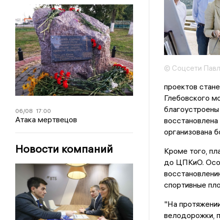
© Соцсети Павл
проектов стане
Глебовского мо
благоустроены
06/08
17:00
Атака мертвецов
восстановлена 
организована б
Новости компаний
Кроме того, п
до ЦПКиО. Осо
восстановлению
спортивные пло
"На протяжении
велодорожки, п