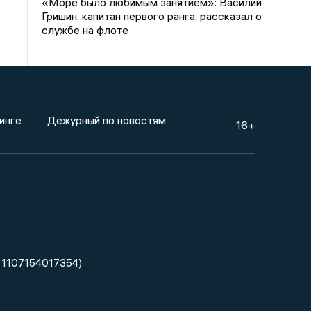
«Море было любимым занятием»: Василий
Гришин, капитан первого ранга, рассказал о
службе на флоте
инге
Дежурный по новостям
16+
 1107154017354)