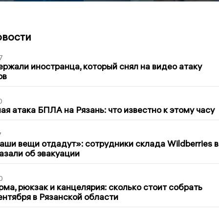
овости
7
ержали иностранца, который снял на видео атаку
ов
0
я атака БПЛА на Рязань: что известно к этому часу
7
ши вещи отдадут»: сотрудники склада Wildberries в
азали об эвакуации
0
ма, рюкзак и канцелярия: сколько стоит собрать
сентября в Рязанской области