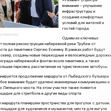
внимания – улучшение
инфраструктуры и
создание комфортных
условий для жителей и
гостей города.
а Малкова
Одним из ключевых
т полная реконструкция набережной реки Трубеж от
ста до памятника Сергею Есенину. В рамках работ будут
 сквер, созданы новые пешеходные и велосипедные дорожки
ограда набережной и фонтан возле памятника, а также
ольшая парковка, рассчитанная на туристические автобусы.
ланируется продолжение маршрута от Лыбедского бульвара
бое внимание будет уделено инженерным коммуникациям и
 Липецкого моста. На этом участке также появятся
щадки для стритбола и другие виды спорта.
 маршрута планируем пространства для прогулок с детьми,
лощадки для художников и музыкантов, места для выгула