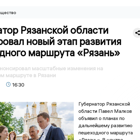
щество
атор Рязанской области
овал новый этап развития
дного маршрута «Рязань»
анонсировал масштабные изменения на
м маршруте в Рязани
16:30
Губернатор Рязанской
области Павел Малков
объявил о планах по
дальнейшему развитию
пешеходного маршрута
«Рязань». В центре