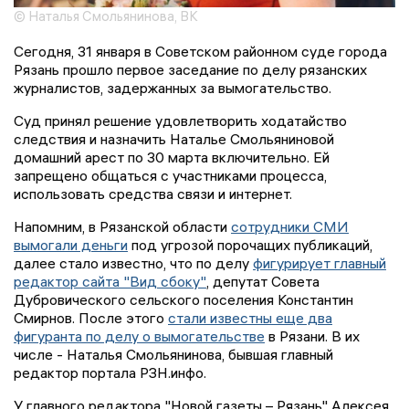
© Наталья Смольянинова, ВК
Сегодня, 31 января в Советском районном суде города
Рязань прошло первое заседание по делу рязанских
журналистов, задержанных за вымогательство.
Суд принял решение удовлетворить ходатайство
следствия и назначить Наталье Смольяниновой
домашний арест по 30 марта включительно. Ей
запрещено общаться с участниками процесса,
использовать средства связи и интернет.
Напомним, в Рязанской области
сотрудники СМИ
вымогали деньги
под угрозой порочащих публикаций,
далее стало известно, что по делу
фигурирует главный
редактор сайта "Вид сбоку"
, депутат Совета
Дубровического сельского поселения Константин
Смирнов. После этого
стали известны еще два
фигуранта по делу о вымогательстве
в Рязани. В их
числе - Наталья Смольянинова, бывшая главный
редактор портала РЗН.инфо.
У главного редактора "Новой газеты – Рязань" Алексея