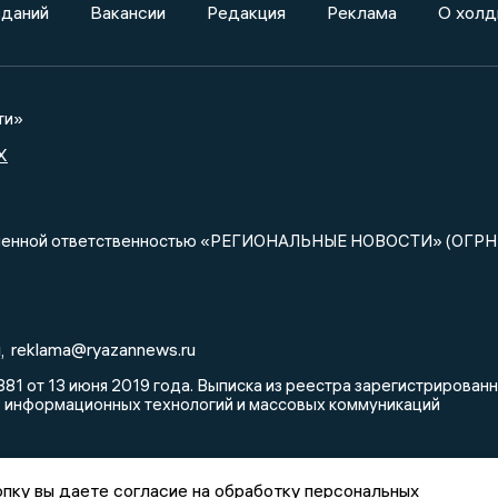
зданий
Вакансии
Редакция
Реклама
О холд
ти»
X
ниченной ответственностью «РЕГИОНАЛЬНЫЕ НОВОСТИ» (ОГРН
u
reklama@ryazannews.ru
,
81 от 13 июня 2019 года. Выписка из реестра зарегистрирова
, информационных технологий и массовых коммуникаций
пку вы даете согласие на обработку персональных