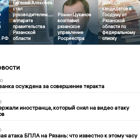
Евгений Алексеев
доходы
стал
кандидатов в
Ф
руководителем
Роман Цуканов
Госдуму от
,
аппарата
возглавил
Рязанской
й
правительства
рязанское
области по
Рязанской
управление
федеральному
в РФ
области
Росреестра
списку
овости
00
занка осуждена за совершение теракта
7
ержали иностранца, который снял на видео атаку
ов
0
я атака БПЛА на Рязань: что известно к этому часу