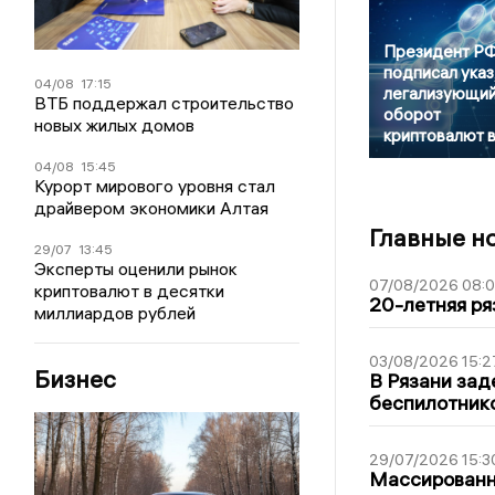
Президент Р
подписал указ
04/08
17:15
легализующи
ВТБ поддержал строительство
оборот
новых жилых домов
криптовалют 
04/08
15:45
Курорт мирового уровня стал
драйвером экономики Алтая
Главные н
29/07
13:45
Эксперты оценили рынок
07/08/2026 08:
криптовалют в десятки
20-летняя ря
миллиардов рублей
03/08/2026 15:2
Бизнес
В Рязани зад
беспилотник
29/07/2026 15:3
Массированна