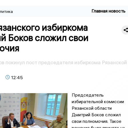
Главная новость
литика
язанского избиркома
й Боков сложил свои
очия
в покинул пост председателя избиркома Рязанской
12:45
Председатель
избирательной комиссии
Рязанской области
Дмитрий Боков сложил
свои полномочия. Такое
решение было принято на