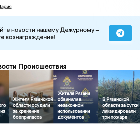
Мария
йте новости нашему Дежурному –
е вознаграждение!
вости Происшествия
Жителя Рязани
Жителя Рязанской
обвинили в
В Рязанской
ого
области осудили
незаконном
области за сутки
 из
за хранение
использовании
ликвидировали
боеприпасов
документов
три пожара