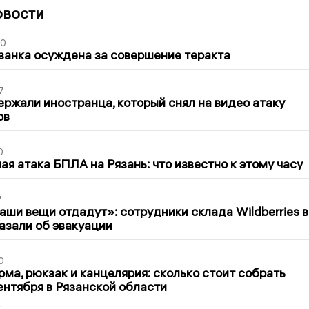
овости
00
занка осуждена за совершение теракта
7
ержали иностранца, который снял на видео атаку
ов
0
я атака БПЛА на Рязань: что известно к этому часу
7
ши вещи отдадут»: сотрудники склада Wildberries в
азали об эвакуации
0
ма, рюкзак и канцелярия: сколько стоит собрать
сентября в Рязанской области
2