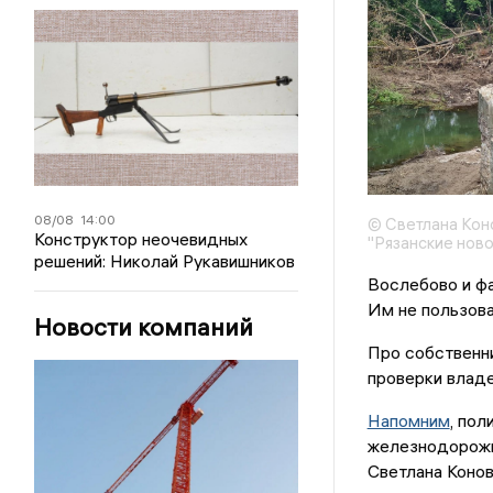
08/08
14:00
© Светлана Кон
Конструктор неочевидных
"Рязанские ново
решений: Николай Рукавишников
Вослебово и ф
Им не пользова
Новости компаний
Про собственни
проверки владе
Напомним
, по
железнодорожн
Светлана Коно