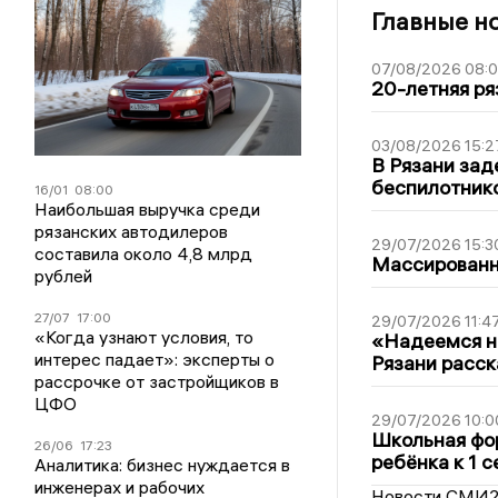
Главные н
07/08/2026 08:
20-летняя ря
03/08/2026 15:2
В Рязани зад
беспилотник
16/01
08:00
Наибольшая выручка среди
рязанских автодилеров
29/07/2026 15:3
составила около 4,8 млрд
Массированна
рублей
27/07
17:00
29/07/2026 11:4
«Когда узнают условия, то
«Надеемся на
интерес падает»: эксперты о
Рязани расск
рассрочке от застройщиков в
ЦФО
29/07/2026 10:0
Школьная фор
26/06
17:23
ребёнка к 1 
Аналитика: бизнес нуждается в
инженерах и рабочих
Новости СМИ