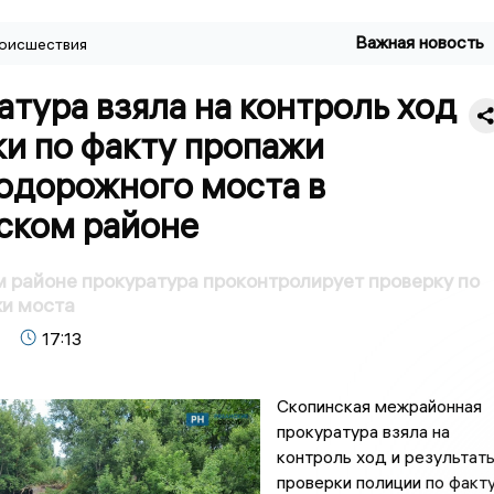
Важная новость
оисшествия
тура взяла на контроль ход
и по факту пропажи
одорожного моста в
ском районе
 районе прокуратура проконтролирует проверку по
жи моста
17:13
Скопинская межрайонная
прокуратура взяла на
контроль ход и результат
проверки полиции по факт