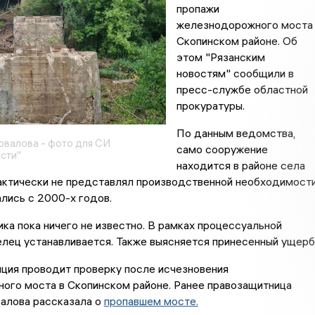
пропажи
железнодорожного моста
Скопинском районе. Об
этом "Рязанским
новостям" сообщили в
пресс-службе областной
прокуратуры.
По данным ведомства,
овалова - фото для СИ
само сооружение
сти"
находится в районе села
актически не представлял производственной необходимости
лись с 2000-х годов.
ка пока ничего не известно. В рамках процессуальной
лец устанавливается. Также выясняется принесенный ущерб
лиция проводит проверку после исчезновения
ого моста в Скопинском районе. Ранее правозащитница
валова рассказала о
пропавшем мосте.