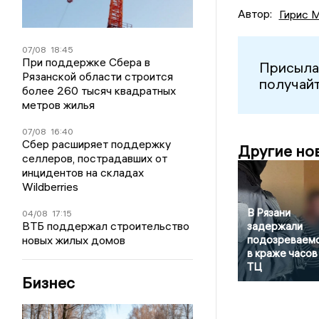
Автор:
Гирис 
07/08
18:45
При поддержке Сбера в
Присыла
Рязанской области строится
получайт
более 260 тысяч квадратных
метров жилья
07/08
16:40
Сбер расширяет поддержку
Другие но
селлеров, пострадавших от
инцидентов на складах
Wildberries
В Рязани
04/08
17:15
ВТБ поддержал строительство
задержали
новых жилых домов
подозреваем
в краже часов
ТЦ
Бизнес