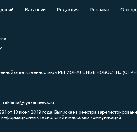
зданий
Вакансии
Редакция
Реклама
О холд
ти»
X
ниченной ответственностью «РЕГИОНАЛЬНЫЕ НОВОСТИ» (ОГРН
u
reklama@ryazannews.ru
,
81 от 13 июня 2019 года. Выписка из реестра зарегистрирова
, информационных технологий и массовых коммуникаций