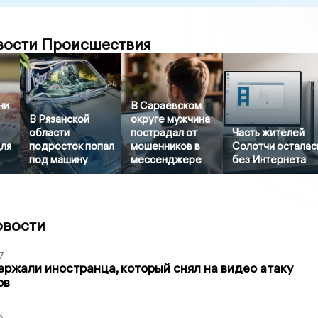
вости Происшествия
ни
В Сараевском
В Рязанской
округе мужчина
области
пострадал от
Часть жителей
для
подросток попал
мошенников в
Солотчи осталас
под машину
мессенджере
без Интернета
овости
7
ержали иностранца, который снял на видео атаку
ов