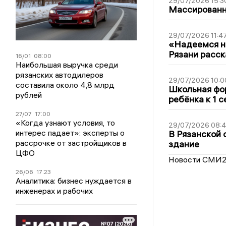
29/07/2026 15:3
Массированна
29/07/2026 11:4
«Надеемся на
Рязани расск
16/01
08:00
Наибольшая выручка среди
рязанских автодилеров
29/07/2026 10:0
составила около 4,8 млрд
Школьная фор
рублей
ребёнка к 1 
27/07
17:00
«Когда узнают условия, то
29/07/2026 08:
интерес падает»: эксперты о
В Рязанской 
рассрочке от застройщиков в
здание
ЦФО
Новости СМИ
26/06
17:23
Аналитика: бизнес нуждается в
инженерах и рабочих