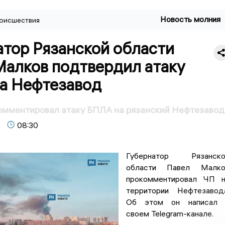
Новость молния
оисшествия
атор Рязанской области
Малков подтвердил атаку
а Нефтезавод
омментировал атаку БПЛА на рязанский Нефтезавод
08:30
Губернатор Рязанско
области Павел Малко
прокомментировал ЧП н
территории Нефтезавод
Об этом он написал 
своем Telegram-канале.