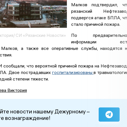
Малков подтвердил, чт
рязанский Нефтезаво
подвергся атаке БПЛА, ч
стало причиной пожара.
По предварительно
ктория/ СИ «Рязанские Новости»
информации ест
 Малков, а также все оперативные службы, находятся 
ствия.
И сообщали, что вероятной причиной пожара на Нефтезаво
ПЛА. Двое пострадавших
госпитализированы
в травматолог
едней степени тяжести.
ева Виктория
йте новости нашему Дежурному –
е вознаграждение!