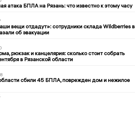
0
я атака БПЛА на Рязань: что известно к этому часу
7
ши вещи отдадут»: сотрудники склада Wildberries в
азали об эвакуации
0
ма, рюкзак и канцелярия: сколько стоит собрать
сентября в Рязанской области
48
области сбили 45 БПЛА, поврежден дом и нежилое
2