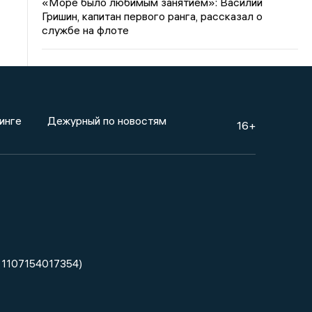
«Море было любимым занятием»: Василий
Гришин, капитан первого ранга, рассказал о
службе на флоте
инге
Дежурный по новостям
16+
 1107154017354)