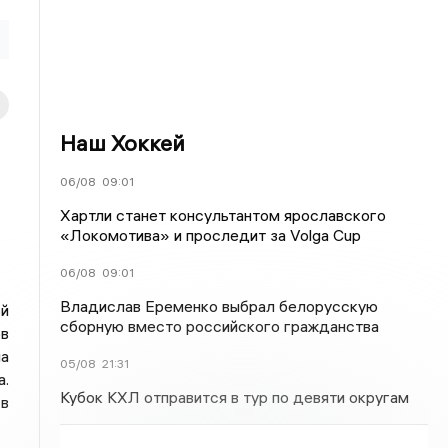
Наш Хоккей
06/08
09:01
Хартли станет консультантом ярославского
«Локомотива» и проследит за Volga Cup
06/08
09:01
Владислав Еременко выбрал белорусскую
й
сборную вместо российского гражданства
в
а
05/08
21:31
а.
Кубок КХЛ отправится в тур по девяти округам
в