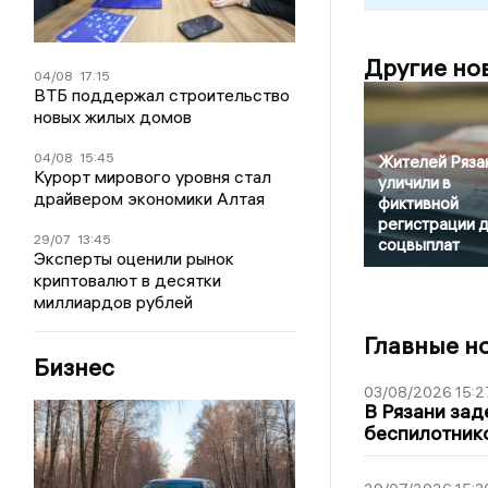
Другие но
04/08
17:15
ВТБ поддержал строительство
новых жилых домов
04/08
15:45
Жителей Ряза
Курорт мирового уровня стал
уличили в
драйвером экономики Алтая
фиктивной
регистрации 
29/07
13:45
соцвыплат
Эксперты оценили рынок
криптовалют в десятки
миллиардов рублей
Главные н
Бизнес
03/08/2026 15:2
В Рязани зад
беспилотник