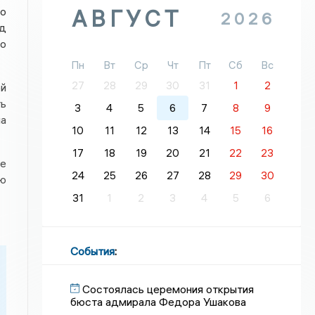
о
АВГУСТ
2026
д
то
Пн
Вт
Ср
Чт
Пт
Сб
Вс
27
28
29
30
31
1
2
й
ь
3
4
5
6
7
8
9
на
10
11
12
13
14
15
16
17
18
19
20
21
22
23
де
24
25
26
27
28
29
30
ию
31
1
2
3
4
5
6
События
:
Состоялась церемония открытия
бюста адмирала Федора Ушакова