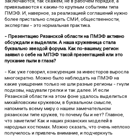
заключаются, так скажем, не в рабочем порядке, а
привязываются к каким-то крупным событиям типа
ПМЭФ. И, наверное, за реализацией соглашений нужно
более пристально следить СМИ, общественности,
экспертам - это нормальная практика.
- Презентацию Рязанской области на ПМЭФ активно
обсуждали и выделяли. А наша кружевница стала
буквально звездой форума. Как по-вашему, регион
заявил о себе на МПЭФ такой презентацией или это
пускание пыли в глаза?
- Как уже говорил, конкуренция за инвесторов выросла
многократно. Можно было наблюдать на ПМЭФ на
какие ухищрения только не шли разные регионы - гнули
подковы, надували грелки и так далее. И если
Рязанской области на этом фоне удалось выделиться
михайловским кружевом, в буквальном смысле,
напомнить всему миру о нашем замечательном
рязанском типе кружев, то почему бы и нет? Главное,
что заметили! Как и наших рязанских моделей в
народных костюмах. Можно сказать, что очень неплохо
получилось и привлечь внимание, и подчеркнуть