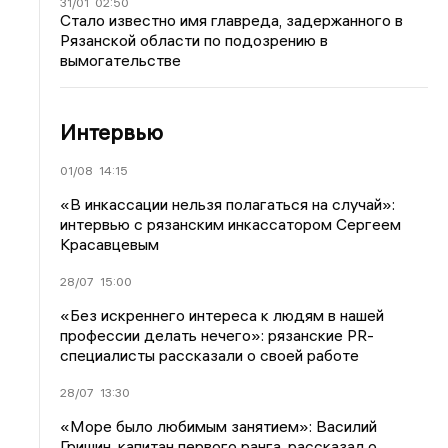
31/01
02:50
Стало известно имя главреда, задержанного в
Рязанской области по подозрению в
вымогательстве
Интервью
01/08
14:15
«В инкассации нельзя полагаться на случай»:
интервью с рязанским инкассатором Сергеем
Красавцевым
28/07
15:00
«Без искреннего интереса к людям в нашей
профессии делать нечего»: рязанские PR-
специалисты рассказали о своей работе
28/07
13:30
«Море было любимым занятием»: Василий
Гришин, капитан первого ранга, рассказал о