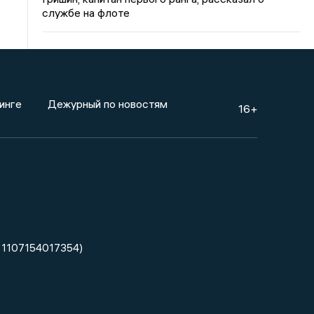
службе на флоте
инге
Дежурный по новостям
16+
 1107154017354)