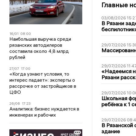
Главные н
03/08/2026 15:2
В Рязани зад
беспилотник
16/01
08:00
Наибольшая выручка среди
рязанских автодилеров
29/07/2026 15:3
Массированна
составила около 4,8 млрд
рублей
29/07/2026 11:4
27/07
17:00
«Надеемся на
«Когда узнают условия, то
Рязани расск
интерес падает»: эксперты о
рассрочке от застройщиков в
ЦФО
29/07/2026 10:0
Школьная фор
ребёнка к 1 
26/06
17:23
Аналитика: бизнес нуждается в
инженерах и рабочих
29/07/2026 08:
В Рязанской 
здание