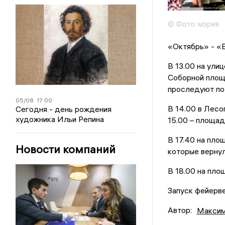
© Фото: мэрия
«Октябрь» - «В
В 13.00 на ули
Соборной площ
проследуют по
05/08
17:00
В 14.00 в Лесо
Сегодня - день рождения
художника Ильи Репина
15.00 – площад
В 17.40 на пл
Новости компаний
которые вернул
В 18.00 на пл
Запуск фейерве
Автор:
Максим