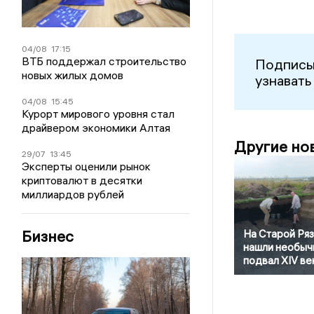
04/08
17:15
ВТБ поддержал строительство
Подписы
новых жилых домов
узнавать
04/08
15:45
Курорт мирового уровня стал
драйвером экономики Алтая
Другие но
29/07
13:45
Эксперты оценили рынок
криптовалют в десятки
миллиардов рублей
Бизнес
На Старой Ря
нашли необыч
подвал XIV ве