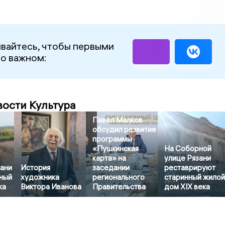
вайтесь, чтобы первыми
 о важном:
вости Культура
Павел Малков
обсудил развитие
программы
«Пушкинская
На Соборной
карта» на
улице Рязани
зани
История
заседании
реставрируют
ный
художника
регионального
старинный жило
ка
Виктора Иванова
Правительства
дом XIX века