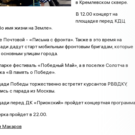
в Кремлевском сквере.
В 12.00 концерт на
площадке перед КДЦ
о имя жизни на Земле».
це Почтовой - «Письма с фронта». Также в это время на
ади дадут старт мобильным фронтовым бригадам, которые
 основным улицам города.
парке фестиваль «Победный Май», а в поселке Солотча в
ка «В память о Победе».
ощади Победы торжественно встретят курсантов РВВДКУ,
ись с парада из Москвы.
ощади перед ДК «Приокский» пройдет концертная программа
рка пройдет в 22.00.
 Макаров