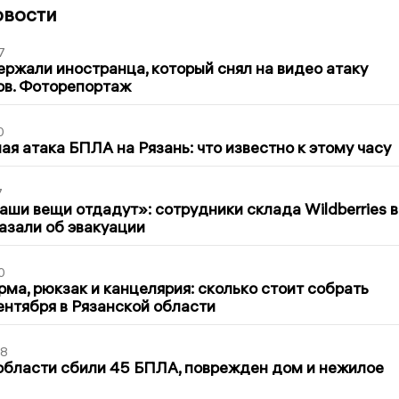
овости
7
ержали иностранца, который снял на видео атаку
ов. Фоторепортаж
0
я атака БПЛА на Рязань: что известно к этому часу
7
ши вещи отдадут»: сотрудники склада Wildberries в
азали об эвакуации
0
ма, рюкзак и канцелярия: сколько стоит собрать
сентября в Рязанской области
48
области сбили 45 БПЛА, поврежден дом и нежилое