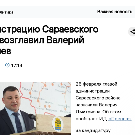
Важная новость
литика
страцию Сараевского
 возглавил Валерий
ев
17:14
28 февраля главой
администрации
Сараевского района
назначили Валерия
Дмитриева. Об этом
сообщает ИД
«Пресса».
За кандидатуру