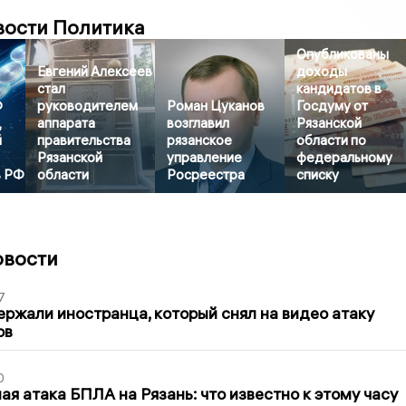
вости Политика
Опубликованы
Евгений Алексеев
доходы
стал
кандидатов в
Ф
руководителем
Роман Цуканов
Госдуму от
,
аппарата
возглавил
Рязанской
й
правительства
рязанское
области по
Рязанской
управление
федеральному
в РФ
области
Росреестра
списку
овости
7
ержали иностранца, который снял на видео атаку
ов
0
я атака БПЛА на Рязань: что известно к этому часу