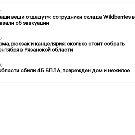
7
ши вещи отдадут»: сотрудники склада Wildberries в
азали об эвакуации
0
ма, рюкзак и канцелярия: сколько стоит собрать
сентября в Рязанской области
48
области сбили 45 БПЛА, поврежден дом и нежилое
2