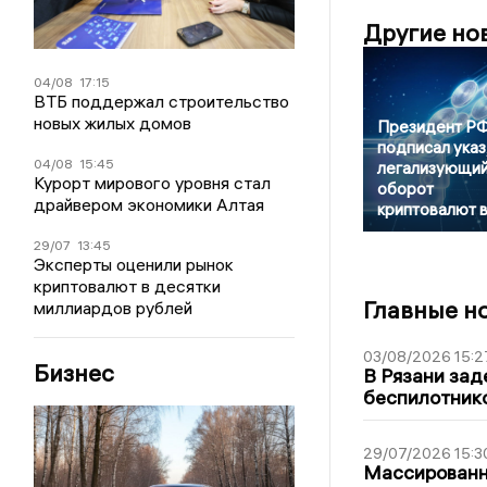
Другие но
04/08
17:15
ВТБ поддержал строительство
новых жилых домов
Президент Р
подписал указ
04/08
15:45
легализующи
Курорт мирового уровня стал
оборот
драйвером экономики Алтая
криптовалют 
29/07
13:45
Эксперты оценили рынок
криптовалют в десятки
Главные н
миллиардов рублей
03/08/2026 15:2
Бизнес
В Рязани зад
беспилотник
29/07/2026 15:3
Массированна