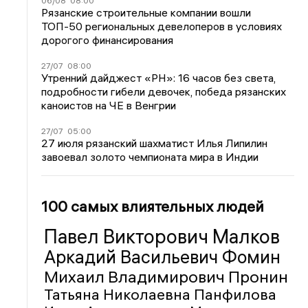
06/08
08:00
Рязанские строительные компании вошли
ТОП-50 региональных девелоперов в условиях
дорогого финансирования
27/07
08:00
Утренний дайджест «РН»: 16 часов без света,
подробности гибели девочек, победа рязанских
каноистов на ЧЕ в Венгрии
27/07
05:00
27 июля рязанский шахматист Илья Липилин
завоевал золото чемпионата мира в Индии
100 самых влиятельных людей
Павел Викторович Малков
Аркадий Васильевич Фомин
Михаил Владимирович Пронин
Татьяна Николаевна Панфилова