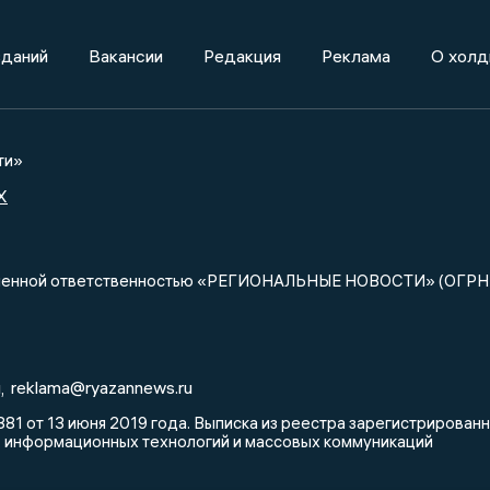
зданий
Вакансии
Редакция
Реклама
О холд
ти»
X
ниченной ответственностью «РЕГИОНАЛЬНЫЕ НОВОСТИ» (ОГРН
u
reklama@ryazannews.ru
,
81 от 13 июня 2019 года. Выписка из реестра зарегистрирова
, информационных технологий и массовых коммуникаций