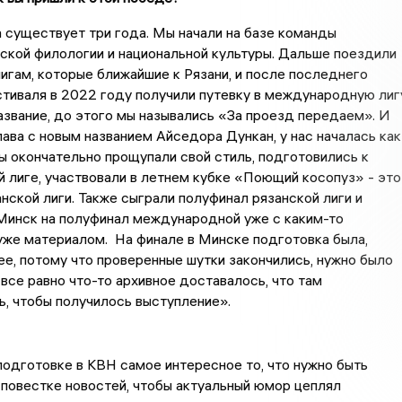
существует три года. Мы начали на базе команды
ской филологии и национальной культуры. Дальше поездили
игам, которые ближайшие к Рязани, и после последнего
тиваля в 2022 году получили путевку в международную лигу
звание, до этого мы назывались «За проезд передаем». И
глава с новым названием Айседора Дункан, у нас началась как
ы окончательно прощупали свой стиль, подготовились к
лиге, участвовали в летнем кубке «Поющий косопуз» - это
нской лиги. Также сыграли полуфинал рязанской лиги и
Минск на полуфинал международной уже с каким-то
уже материалом. На финале в Минске подготовка была,
ее, потому что проверенные шутки закончились, нужно было
а все равно что-то архивное доставалось, что там
, чтобы получилось выступление».
одготовке в КВН самое интересное то, что нужно быть
 повестке новостей, чтобы актуальный юмор цеплял