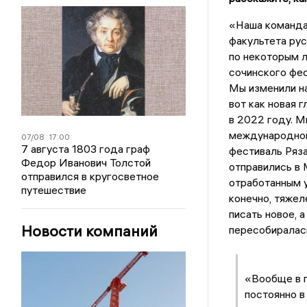
«Наша команда 
факультета рус
по некоторым л
сочинского фес
Мы изменили на
вот как новая 
в 2022 году. М
международной 
07/08
17:00
7 августа 1803 года граф
фестиваль Ряза
Федор Иванович Толстой
отправились в 
отправился в кругосветное
отработанным 
путешествие
конечно, тяжел
писать новое, 
Новости компаний
пересобиралась
«Вообще в п
постоянно в