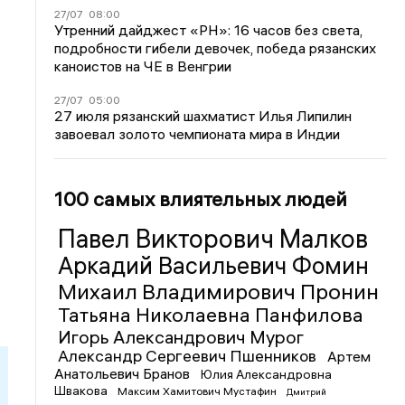
27/07
08:00
Утренний дайджест «РН»: 16 часов без света,
подробности гибели девочек, победа рязанских
каноистов на ЧЕ в Венгрии
27/07
05:00
27 июля рязанский шахматист Илья Липилин
завоевал золото чемпионата мира в Индии
100 самых влиятельных людей
Павел Викторович Малков
Аркадий Васильевич Фомин
Михаил Владимирович Пронин
Татьяна Николаевна Панфилова
Игорь Александрович Мурог
Александр Сергеевич Пшенников
Артем
Анатольевич Бранов
Юлия Александровна
Швакова
Максим Хамитович Мустафин
Дмитрий