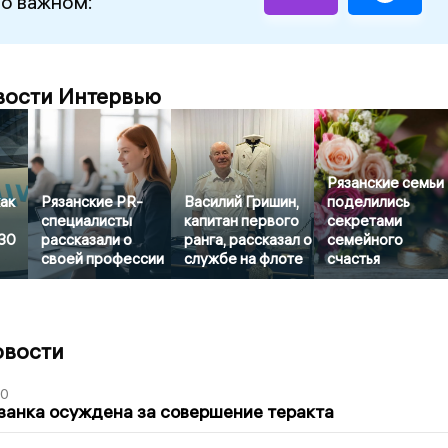
 о важном:
вости Интервью
Рязанские семьи
как
Рязанские PR-
Василий Гришин,
поделились
специалисты
капитан первого
секретами
 30
рассказали о
ранга, рассказал о
семейного
своей профессии
службе на флоте
счастья
овости
00
занка осуждена за совершение теракта