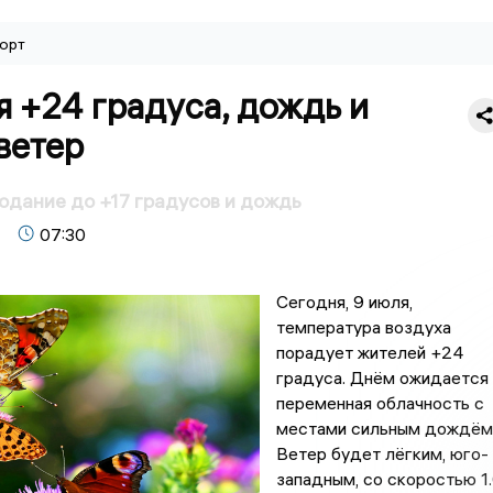
орт
 +24 градуса, дождь и
ветер
одание до +17 градусов и дождь
07:30
Сегодня, 9 июля,
температура воздуха
порадует жителей +24
градуса. Днём ожидается
переменная облачность с
местами сильным дождём
Ветер будет лёгким, юго-
западным, со скоростью 1