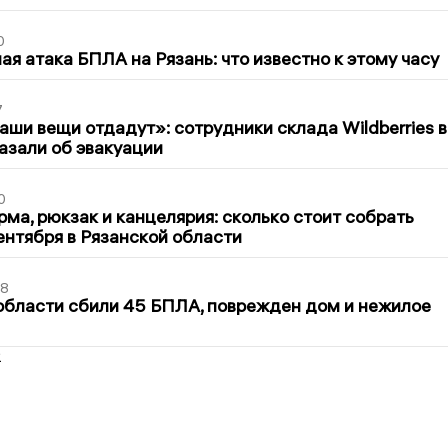
0
я атака БПЛА на Рязань: что известно к этому часу
7
ши вещи отдадут»: сотрудники склада Wildberries в
азали об эвакуации
0
ма, рюкзак и канцелярия: сколько стоит собрать
сентября в Рязанской области
48
области сбили 45 БПЛА, поврежден дом и нежилое
2