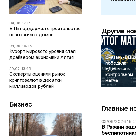
04/08
17:15
ВТБ поддержал строительство
Другие но
новых жилых домов
04/08
15:45
Курорт мирового уровня стал
драйвером экономики Алтая
«Рязань-ВДВ
победила
«Дизель» в
29/07
13:45
Эксперты оценили рынок
контрольном
криптовалют в десятки
матче
миллиардов рублей
Бизнес
Главные н
03/08/2026 15:2
В Рязани зад
беспилотник