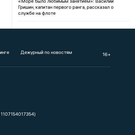
«Море было любимым занятием»: Василий
Гришин, капитан первого ранга, рассказал о
службе на флоте
инге
Дежурный по новостям
16+
 1107154017354)