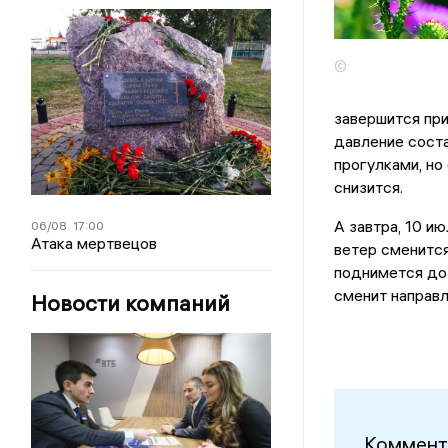
©
завершится пр
давление соста
прогулками, но
снизится.
А завтра, 10 и
06/08
17:00
Атака мертвецов
ветер сменится
поднимется до 
сменит направл
Новости компаний
Коммент