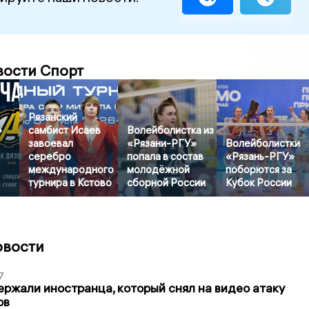
вости Спорт
Рязанский
»
самбист Исаев
Волейболистка из
завоевал
«Рязани-РГУ»
Волейболистки
серебро
попала в состав
«Рязань-РГУ»
международного
молодёжной
поборются за
турнира в Кстово
сборной России
Кубок России
овости
7
ержали иностранца, который снял на видео атаку
ов