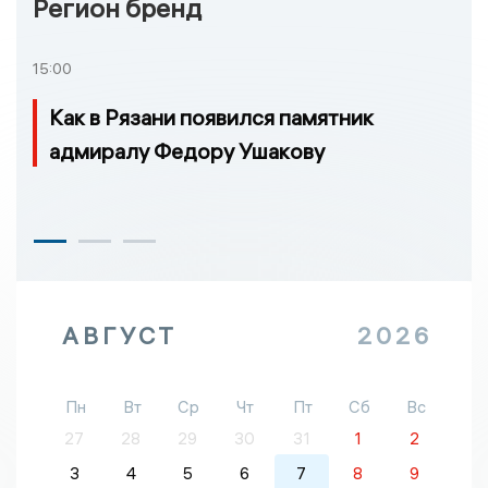
Регион бренд
15:00
Как в Рязани появился памятник
адмиралу Федору Ушакову
АВГУСТ
2026
Пн
Вт
Ср
Чт
Пт
Сб
Вс
27
28
29
30
31
1
2
3
4
5
6
7
8
9