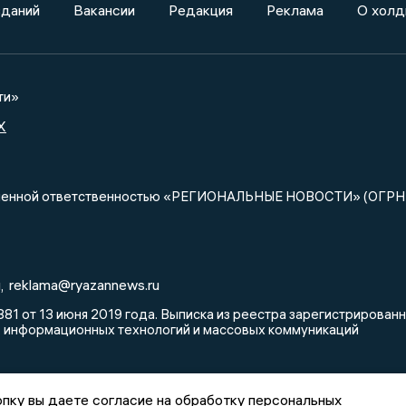
зданий
Вакансии
Редакция
Реклама
О холд
ти»
X
ниченной ответственностью «РЕГИОНАЛЬНЫЕ НОВОСТИ» (ОГРН
u
reklama@ryazannews.ru
,
81 от 13 июня 2019 года. Выписка из реестра зарегистрирова
, информационных технологий и массовых коммуникаций
пку вы даете согласие на обработку персональных