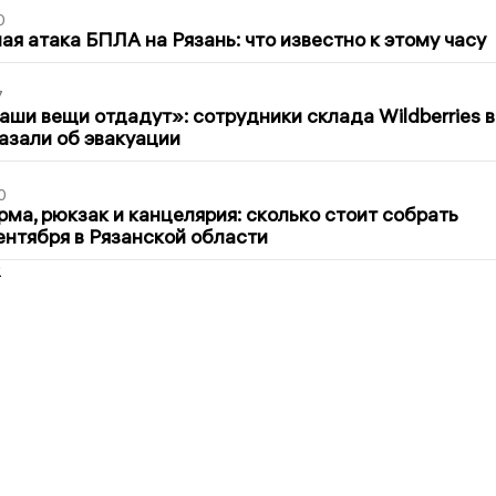
0
я атака БПЛА на Рязань: что известно к этому часу
7
ши вещи отдадут»: сотрудники склада Wildberries в
азали об эвакуации
0
ма, рюкзак и канцелярия: сколько стоит собрать
сентября в Рязанской области
2