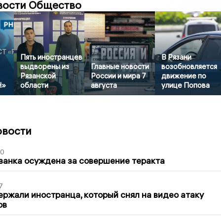
вости Общество
Пять иностранцев
В Рязани
выдворены из
Главные новости
возобновляется
Рязанской
России и мира 7
движение по
Н»
области
августа
улице Попова
овости
00
занка осуждена за совершение теракта
7
ержали иностранца, который снял на видео атаку
ов