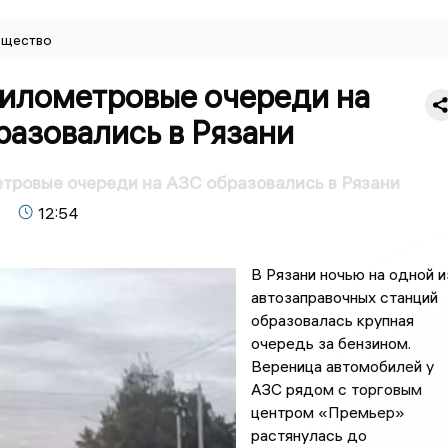
щество
илометровые очереди на
азовались в Рязани
ровые очереди на АЗС образовались в Рязани
12:54
В Рязани ночью на одной и
автозаправочных станций
образовалась крупная
очередь за бензином.
Вереница автомобилей у
АЗС рядом с торговым
центром «Премьер»
растянулась до