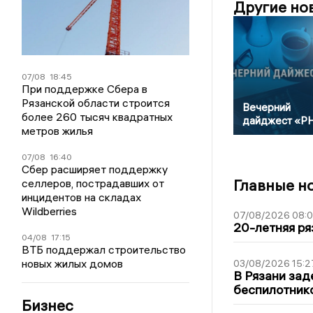
Другие но
07/08
18:45
При поддержке Сбера в
Рязанской области строится
Вечерний
более 260 тысяч квадратных
дайджест «Р
метров жилья
07/08
16:40
Сбер расширяет поддержку
Главные н
селлеров, пострадавших от
инцидентов на складах
Wildberries
07/08/2026 08:
20-летняя ря
04/08
17:15
ВТБ поддержал строительство
новых жилых домов
03/08/2026 15:2
В Рязани зад
беспилотник
Бизнес