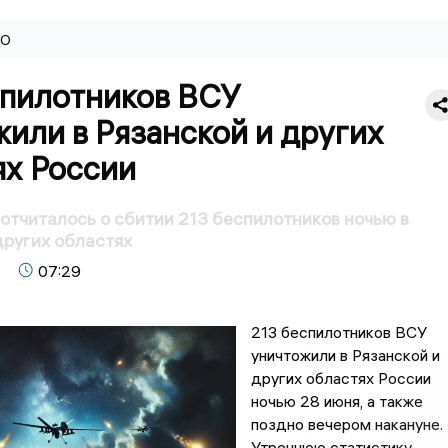
ВО
спилотников ВСУ
или в Рязанской и других
ях России
тчиталось о сбитии 213 беспилотников ночью в
других областях
07:29
213 беспилотников ВСУ
уничтожили в Рязанской и
других областях России
ночью 28 июня, а также
поздно вечером накануне.
Утреннюю статистику