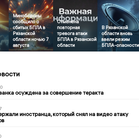
Минобороны
сообщило о
Отменена
сбитых БПЛА в
повторная
В Рязанской
Рязанской
тревога атаки
области вновь
области ночью 7
БПЛА в Рязанской
ввели режим
августа
области
БПЛА-опасност
овости
00
занка осуждена за совершение теракта
7
ержали иностранца, который снял на видео атаку
ов
0