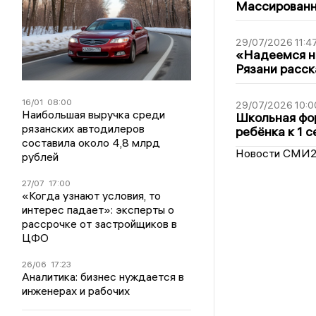
Массированна
29/07/2026 11:4
«Надеемся на
Рязани расск
16/01
08:00
29/07/2026 10:0
Наибольшая выручка среди
Школьная фор
рязанских автодилеров
ребёнка к 1 
составила около 4,8 млрд
Новости СМИ
рублей
27/07
17:00
«Когда узнают условия, то
интерес падает»: эксперты о
рассрочке от застройщиков в
ЦФО
26/06
17:23
Аналитика: бизнес нуждается в
инженерах и рабочих