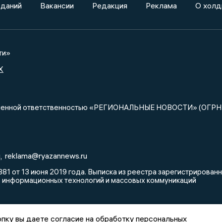
зданий
Вакансии
Редакция
Реклама
О холд
ти»
X
ниченной ответственностью «РЕГИОНАЛЬНЫЕ НОВОСТИ» (ОГРН
u
reklama@ryazannews.ru
,
81 от 13 июня 2019 года. Выписка из реестра зарегистрирова
, информационных технологий и массовых коммуникаций
пку вы даете согласие на обработку персональных