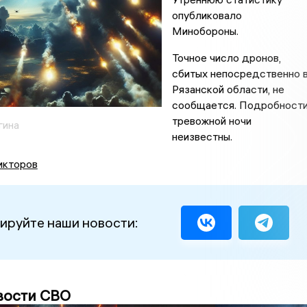
опубликовало
Минобороны.
Точное число дронов,
сбитых непосредственно 
Рязанской области, не
сообщается. Подробност
тревожной ночи
гина
неизвестны.
икторов
ируйте наши новости:
вости СВО