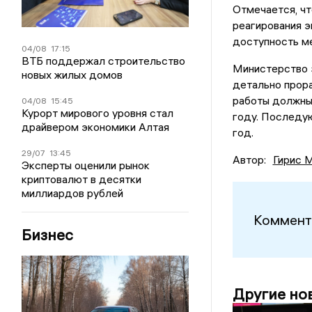
Отмечается, чт
реагирования э
доступность м
04/08
17:15
ВТБ поддержал строительство
Министерство 
новых жилых домов
детально прора
работы должны
04/08
15:45
Курорт мирового уровня стал
году. Последую
драйвером экономики Алтая
год.
29/07
13:45
Автор:
Гирис 
Эксперты оценили рынок
криптовалют в десятки
миллиардов рублей
Коммент
Бизнес
Другие но