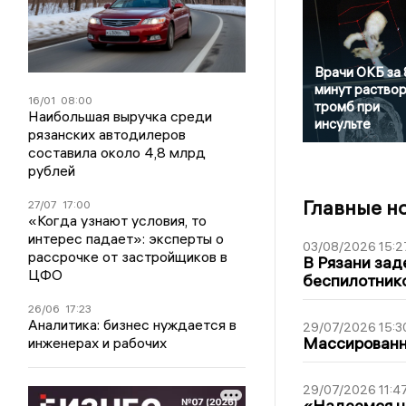
Врачи ОКБ за
минут раство
16/01
08:00
тромб при
Наибольшая выручка среди
инсульте
рязанских автодилеров
составила около 4,8 млрд
рублей
Главные н
27/07
17:00
«Когда узнают условия, то
интерес падает»: эксперты о
03/08/2026 15:2
рассрочке от застройщиков в
В Рязани зад
ЦФО
беспилотник
26/06
17:23
Аналитика: бизнес нуждается в
29/07/2026 15:3
Массированна
инженерах и рабочих
29/07/2026 11:4
«Надеемся на