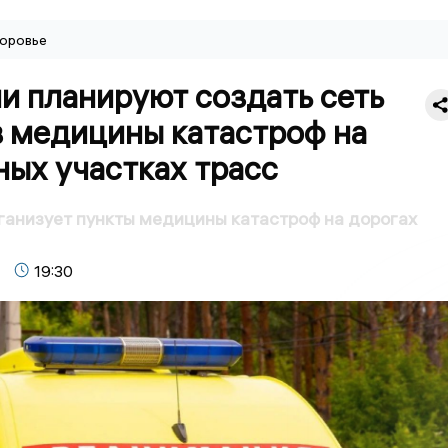
оровье
и планируют создать сеть
в медицины катастроф на
ых участках трасс
анизует пункты медицины катастроф на дорогах
19:30