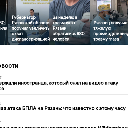
Губернатор
За неделю в
 80
Рязанской области
травмпункт
Рязанец получил
рили
поручил увеличить
Рязани
тяжелую
охват
обратились 680
производственн
диспансеризацией
человек
травму глаза
овости
7
ержали иностранца, который снял на видео атаку
ов
0
я атака БПЛА на Рязань: что известно к этому часу
7
ши вещи отдадут»: сотрудники склада Wildberries в