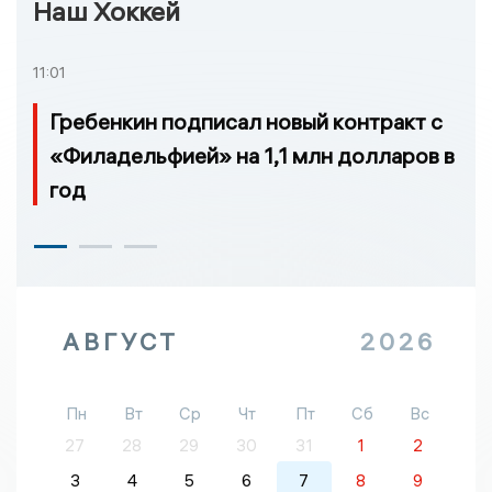
Наш Хоккей
11:01
Гребенкин подписал новый контракт с
«Филадельфией» на 1,1 млн долларов в
год
АВГУСТ
2026
Пн
Вт
Ср
Чт
Пт
Сб
Вс
27
28
29
30
31
1
2
3
4
5
6
7
8
9