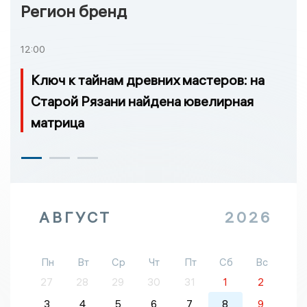
Регион бренд
12:00
Ключ к тайнам древних мастеров: на
Старой Рязани найдена ювелирная
матрица
АВГУСТ
2026
Пн
Вт
Ср
Чт
Пт
Сб
Вс
27
28
29
30
31
1
2
3
4
5
6
7
8
9