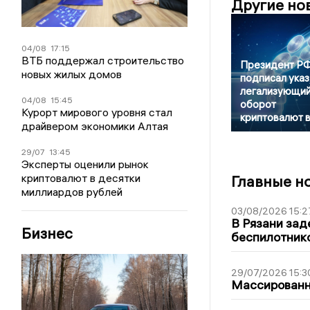
Другие но
04/08
17:15
ВТБ поддержал строительство
Президент Р
новых жилых домов
подписал указ
легализующи
04/08
15:45
оборот
Курорт мирового уровня стал
криптовалют 
драйвером экономики Алтая
29/07
13:45
Эксперты оценили рынок
криптовалют в десятки
Главные н
миллиардов рублей
03/08/2026 15:2
В Рязани зад
Бизнес
беспилотник
29/07/2026 15:3
Массированна