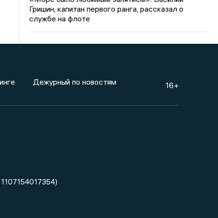
Гришин, капитан первого ранга, рассказал о
службе на флоте
инге
Дежурный по новостям
16+
 1107154017354)