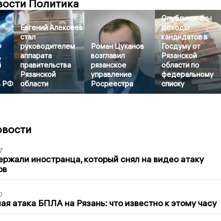
вости Политика
Опубликованы
Евгений Алексеев
доходы
стал
кандидатов в
Ф
руководителем
Роман Цуканов
Госдуму от
,
аппарата
возглавил
Рязанской
й
правительства
рязанское
области по
Рязанской
управление
федеральному
в РФ
области
Росреестра
списку
овости
7
ержали иностранца, который снял на видео атаку
ов
0
я атака БПЛА на Рязань: что известно к этому часу