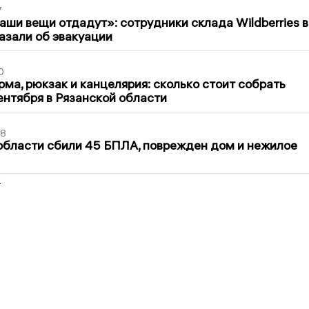
7
ши вещи отдадут»: сотрудники склада Wildberries в
азали об эвакуации
0
ма, рюкзак и канцелярия: сколько стоит собрать
сентября в Рязанской области
48
области сбили 45 БПЛА, поврежден дом и нежилое
2