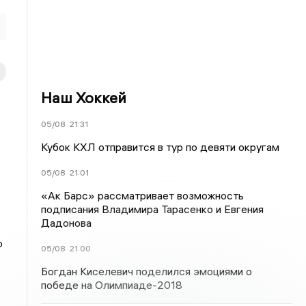
Наш Хоккей
05/08
21:31
Кубок КХЛ отправится в тур по девяти округам
05/08
21:01
«Ак Барс» рассматривает возможность
подписания Владимира Тарасенко и Евгения
Дадонова
о
05/08
21:00
Богдан Киселевич поделился эмоциями о
победе на Олимпиаде-2018