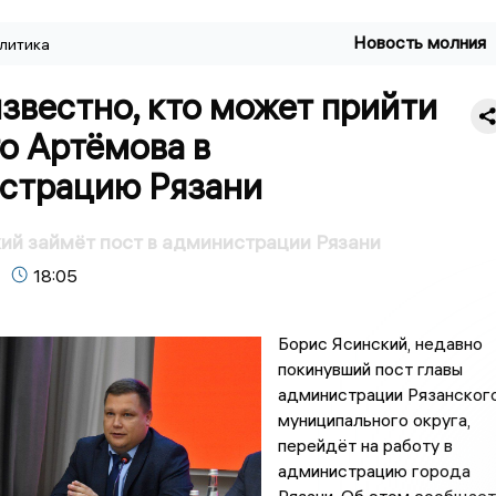
Новость молния
литика
звестно, кто может прийти
о Артёмова в
страцию Рязани
ий займёт пост в администрации Рязани
18:05
Борис Ясинский, недавно
покинувший пост главы
администрации Рязанског
муниципального округа,
перейдёт на работу в
администрацию города