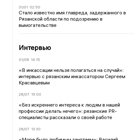
31/01
02:50
Стало известно имя главреда, задержанного в
Рязанской области по подозрению в
вымогательстве
Интервью
01/08
14:15
«В инкассации нельзя полагаться на случай»:
интервью с рязанским инкассатором Сергеем
Красавцевым
28/07
15:00
«Без искреннего интереса к людям в нашей
профессии делать нечего»: рязанские PR-
специалисты рассказали о своей работе
28/07
13:30
«Море было любимым занятием»: Василий