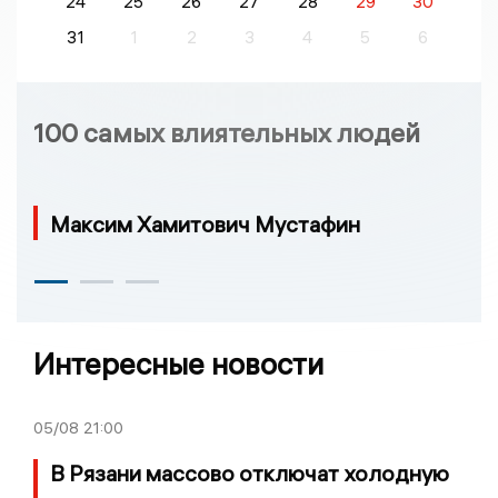
24
25
26
27
28
29
30
31
1
2
3
4
5
6
100 самых влиятельных людей
Максим Хамитович Мустафин
Интересные новости
05/08
21:00
В Рязани массово отключат холодную