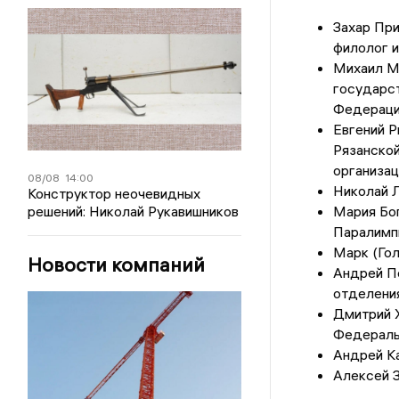
Захар При
филолог и
Михаил Ма
государст
Федерац
Евгений Р
Рязанской
организац
08/08
14:00
Николай Л
Конструктор неочевидных
решений: Николай Рукавишников
Мария Бог
Паралимп
Марк (Гол
Новости компаний
Андрей Пе
отделени
Дмитрий 
Федераль
Андрей Ка
Алексей З