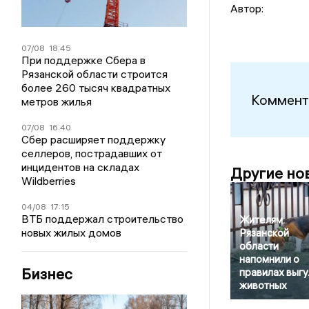
Автор:
07/08
18:45
При поддержке Сбера в
Рязанской области строится
более 260 тысяч квадратных
Коммент
метров жилья
07/08
16:40
Сбер расширяет поддержку
селлеров, пострадавших от
инцидентов на складах
Другие но
Wildberries
04/08
17:15
ВТБ поддержал строительство
Жителям
новых жилых домов
Рязанской
области
напомнили о
Бизнес
правилах выгу
животных