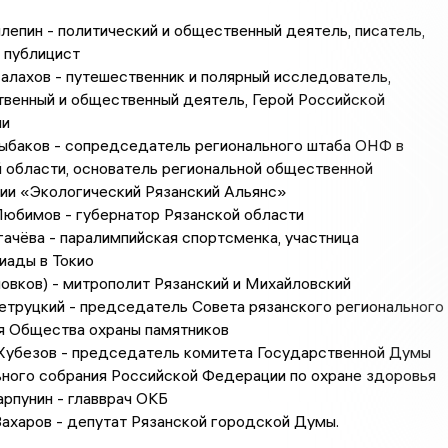
лепин - политический и общественный деятель, писатель,
 публицист
лахов - путешественник и полярный исследователь,
венный и общественный деятель, Герой Российской
ии
ыбаков - сопредседатель регионального штаба ОНФ в
 области, основатель региональной общественной
ии «Экологический Рязанский Альянс»
юбимов - губернатор Рязанской области
ачёва - паралимпийская спортсменка, участница
иады в Токио
овков) - митрополит Рязанский и Михайловский
труцкий - председатель Совета рязанского регионального
я Общества охраны памятников
Хубезов - председатель комитета Государственной Думы
ного собрания Российской Федерации по охране здоровья
рпунин - главврач ОКБ
ахаров - депутат Рязанской городской Думы.