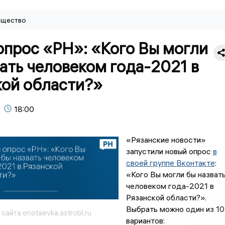
щество
опрос «РН»: «Кого Вы могли
ать человеком года-2021 в
кой области?»
18:00
«Рязанские новости»
запустили новый опрос
в
своей группе Вконтакте
:
«Кого Вы могли бы назват
человеком года-2021 в
Рязанской области?».
Выбрать можно один из 10
айта enotaevka.astrobl.ru
вариантов: