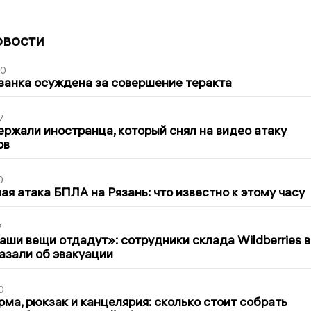
овости
00
занка осуждена за совершение теракта
7
ержали иностранца, который снял на видео атаку
ов
0
я атака БПЛА на Рязань: что известно к этому часу
7
ши вещи отдадут»: сотрудники склада Wildberries в
азали об эвакуации
0
ма, рюкзак и канцелярия: сколько стоит собрать