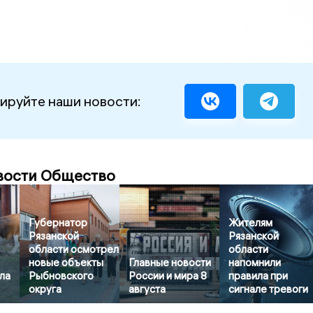
ируйте наши новости:
вости Общество
Губернатор
Жителям
Рязанской
Рязанской
области осмотрел
области
новые объекты
Главные новости
напомнили
ла
Рыбновского
России и мира 8
правила при
округа
августа
сигнале тревоги