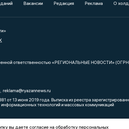
зданий
Вакансии
Редакция
Реклама
О холд
ти»
X
ниченной ответственностью «РЕГИОНАЛЬНЫЕ НОВОСТИ» (ОГРН
u
reklama@ryazannews.ru
,
81 от 13 июня 2019 года. Выписка из реестра зарегистрирова
, информационных технологий и массовых коммуникаций
пку вы даете согласие на обработку персональных