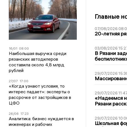
Главные н
07/08/2026 08:
20-летняя ря
03/08/2026 15:2
16/01
08:00
В Рязани зад
Наибольшая выручка среди
беспилотник
рязанских автодилеров
составила около 4,8 млрд
рублей
29/07/2026 15:3
Массированна
27/07
17:00
«Когда узнают условия, то
интерес падает»: эксперты о
29/07/2026 11:4
рассрочке от застройщиков в
«Надеемся на
ЦФО
Рязани расск
26/06
17:23
Аналитика: бизнес нуждается в
29/07/2026 10:0
Школьная фор
инженерах и рабочих