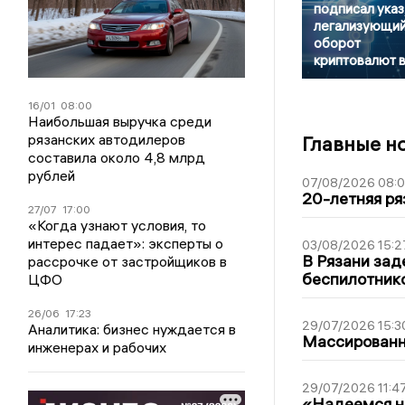
подписал указ
легализующи
оборот
криптовалют 
16/01
08:00
Наибольшая выручка среди
рязанских автодилеров
Главные н
составила около 4,8 млрд
рублей
07/08/2026 08:
20-летняя ря
27/07
17:00
«Когда узнают условия, то
интерес падает»: эксперты о
03/08/2026 15:2
В Рязани зад
рассрочке от застройщиков в
беспилотник
ЦФО
26/06
17:23
29/07/2026 15:3
Аналитика: бизнес нуждается в
Массированна
инженерах и рабочих
29/07/2026 11:4
«Надеемся на