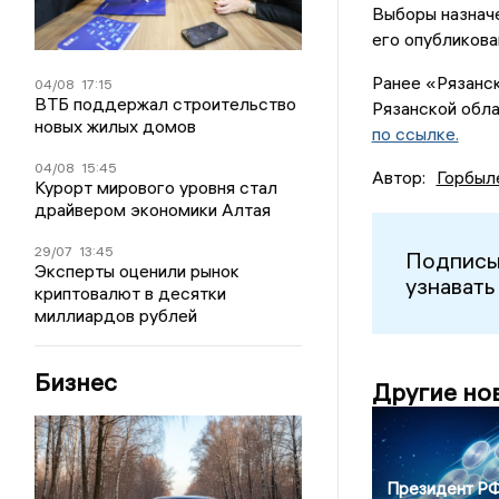
Выборы назначе
его опубликова
Ранее «Рязанск
04/08
17:15
ВТБ поддержал строительство
Рязанской обла
новых жилых домов
по ссылке.
04/08
15:45
Автор:
Горбыл
Курорт мирового уровня стал
драйвером экономики Алтая
29/07
13:45
Подписы
Эксперты оценили рынок
узнавать
криптовалют в десятки
миллиардов рублей
Бизнес
Другие но
Президент Р