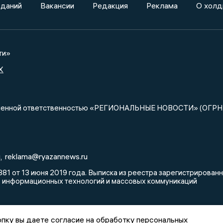
зданий
Вакансии
Редакция
Реклама
О холд
ти»
X
ниченной ответственностью «РЕГИОНАЛЬНЫЕ НОВОСТИ» (ОГРН
u
reklama@ryazannews.ru
,
81 от 13 июня 2019 года. Выписка из реестра зарегистрирова
, информационных технологий и массовых коммуникаций
пку вы даете согласие на обработку персональных