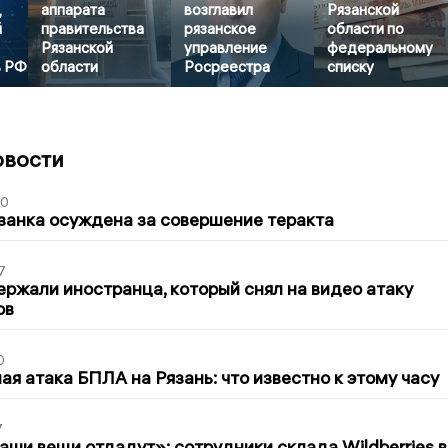
,
аппарата
возглавил
Рязанской
й
правительства
рязанское
области по
Рязанской
управление
федеральному
в РФ
области
Росреестра
списку
овости
00
занка осуждена за совершение теракта
7
ержали иностранца, который снял на видео атаку
ов
0
я атака БПЛА на Рязань: что известно к этому часу
7
ши вещи отдадут»: сотрудники склада Wildberries в