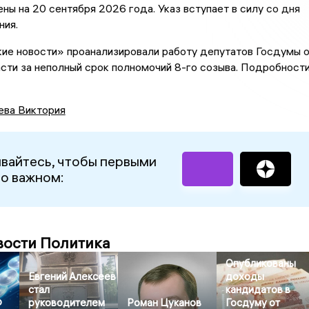
ны на 20 сентября 2026 года. Указ вступает в силу со дня
ния.
ие новости» проанализировали работу депутатов Госдумы 
сти за неполный срок полномочий 8-го созыва. Подробност
ева Виктория
вайтесь, чтобы первыми
 о важном:
вости Политика
Опубликованы
Евгений Алексеев
доходы
стал
кандидатов в
Ф
руководителем
Роман Цуканов
Госдуму от