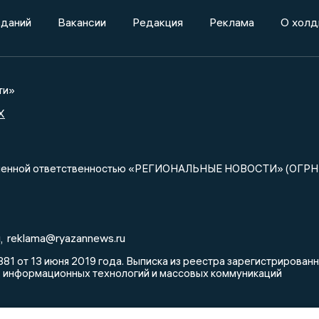
зданий
Вакансии
Редакция
Реклама
О холд
ти»
X
ниченной ответственностью «РЕГИОНАЛЬНЫЕ НОВОСТИ» (ОГРН
u
reklama@ryazannews.ru
,
81 от 13 июня 2019 года. Выписка из реестра зарегистрирова
, информационных технологий и массовых коммуникаций