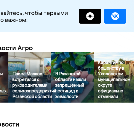
вайтесь, чтобы первыми
 о важном:
вости Агро
Карантин по
бешенству в
ны
Павел Малков
В Рязанской
Ухоловском
встретился с
области нашли
муниципальном
руководителями
запрещённый
округе
рых
сельхозпредприятий
пестицид в
официально
Рязанской области
жимолости
отменили
овости