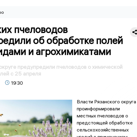
ро
ких пчеловодов
редили об обработке полей
идами и агрохимикатами
округе предупредили пчеловодов о химической
лей с 25 апреля
19:30
Власти Рязанского округа
проинформировали
местных пчеловодов о
предстоящей обработке
сельскохозяйственных
угодий с применением