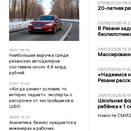
07/08/2026 08:
20-летняя ря
03/08/2026 15:2
В Рязани зад
беспилотник
29/07/2026 15:3
16/01
08:00
Массированна
Наибольшая выручка среди
рязанских автодилеров
составила около 4,8 млрд
29/07/2026 11:4
рублей
«Надеемся на
Рязани расск
27/07
17:00
«Когда узнают условия, то
интерес падает»: эксперты о
29/07/2026 10:0
Школьная фор
рассрочке от застройщиков в
ребёнка к 1 
ЦФО
Новости СМИ
26/06
17:23
Аналитика: бизнес нуждается в
инженерах и рабочих