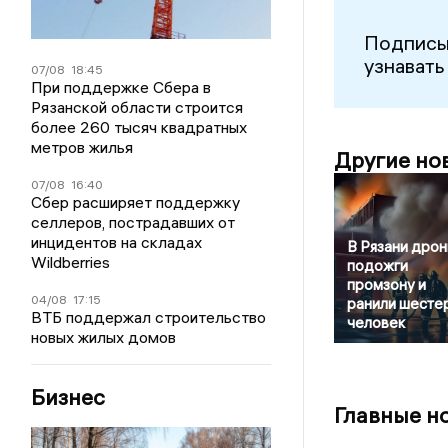
Подписы
узнавать
07/08
18:45
При поддержке Сбера в
Рязанской области строится
более 260 тысяч квадратных
метров жилья
Другие но
07/08
16:40
Сбер расширяет поддержку
селлеров, пострадавших от
инцидентов на складах
В Рязани дро
Wildberries
подожги
промзону и
04/08
17:15
ранили шесте
ВТБ поддержал строительство
человек
новых жилых домов
Бизнес
Главные н