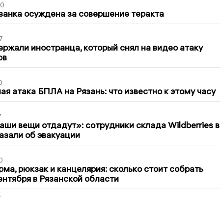
00
занка осуждена за совершение теракта
7
ержали иностранца, который снял на видео атаку
ов
0
я атака БПЛА на Рязань: что известно к этому часу
7
ши вещи отдадут»: сотрудники склада Wildberries в
азали об эвакуации
0
ма, рюкзак и канцелярия: сколько стоит собрать
сентября в Рязанской области
2