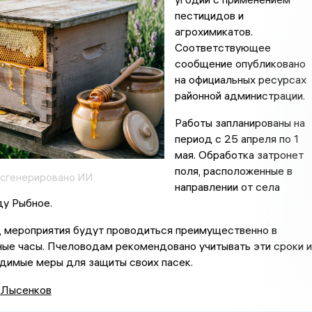
пестицидов и
агрохимикатов.
Соответствующее
сообщение опубликовано
на официальных ресурсах
районной администрации.
Работы запланированы на
период с 25 апреля по 1
мая. Обработка затронет
поля, расположенные в
 сгенерировано ИИ
направлении от села
ду Рыбное.
, мероприятия будут проводиться преимущественно в
ные часы. Пчеловодам рекомендовано учитывать эти сроки и
димые меры для защиты своих пасек.
 Лысенков