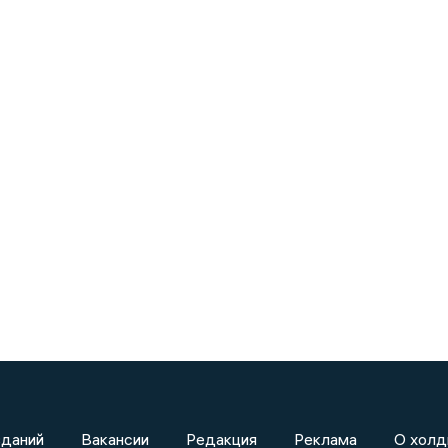
зданий
Вакансии
Редакция
Реклама
О холд