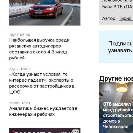
Банк ВТБ (ПА
Автор:
Гирис
16/01
08:00
Наибольшая выручка среди
Подписы
рязанских автодилеров
узнавать
составила около 4,8 млрд
рублей
27/07
17:00
«Когда узнают условия, то
Другие но
интерес падает»: эксперты о
рассрочке от застройщиков в
ЦФО
26/06
17:23
ВТБ выделил 1
Аналитика: бизнес нуждается в
млрд рублей 
инженерах и рабочих
строительств
домов в
Чебоксарах