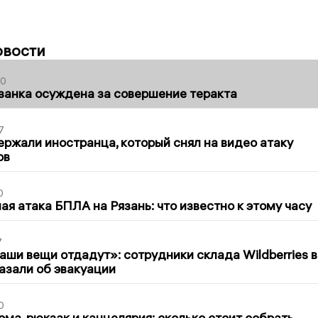
овости
00
занка осуждена за совершение теракта
7
ержали иностранца, который снял на видео атаку
ов
0
я атака БПЛА на Рязань: что известно к этому часу
7
ши вещи отдадут»: сотрудники склада Wildberries в
азали об эвакуации
0
ма, рюкзак и канцелярия: сколько стоит собрать