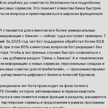
й по кешбэку до советов по безопасности и подробному
ансовых сервисов. Это поможет клиентам банка быстрее
еты на вопросы и ориентироваться в широком функционале
И становится для клиентов все более универсальным
ммуникации с банком — сейчас туда поступает примерно 7
ий. За 2025 год чат-бот поддержки обработал более 83,8
й, при этом 80% клиентских вопросов бот разрешает без
тора. Чтобы в экстренных случаях быстро созвониться с
 мы добавили раздел “Связь с банком”. А в тематических
ли информацию о новых сервисах, персональных скидках и
ансовых советах для потребителей», — прокомментировал
 департамента цифрового бизнеса Алексей Курзяков.
ункционала чат-бота происходит на фоне полного
Б Онлайн, которое запланировано в первом квартале.
уска в нем появятся новые функции и разделы, расширятся
 партнерские сервисы и предложения в рамках программы
 также обновится навигация и дизайн.