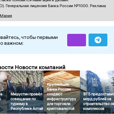
О). Генеральная лицензия Банка России №1000. Реклама
 Мария
вайтесь, чтобы первыми
 о важном:
вости Новости компаний
Крупнейшие
,2
банки России
на
Мишустин провёл
создают
ВТБ предоставит
о
совещание по
инфраструктуру
млрд рублей на
туризму в
для торговли
строительство с
Республике Алтай
криптовалютой
комплексов