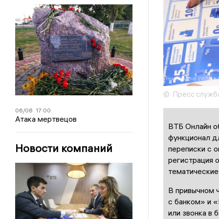
© Пресс служб
06/08
17:00
Атака мертвецов
ВТБ Онлайн об
функционал д
Новости компаний
переписки с о
регистрация о
тематические 
В привычном 
с банком» и 
или звонка в 