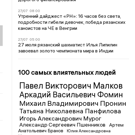
27/07
08:00
Утренний дайджест «РН»: 16 часов без света,
подробности гибели девочек, победа рязанских
каноистов на ЧЕ в Венгрии
27/07
05:00
27 июля рязанский шахматист Илья Липилин
завоевал золото чемпионата мира в Индии
100 самых влиятельных людей
Павел Викторович Малков
Аркадий Васильевич Фомин
Михаил Владимирович Пронин
Татьяна Николаевна Панфилова
Игорь Александрович Мурог
Александр Сергеевич Пшенников
Артем
Анатольевич Бранов
Юлия Александровна