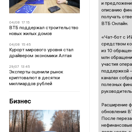
и предложени
описанию фин
получать отв
04/08
17:15
ВТБ Онлайн.
ВТБ поддержал строительство
новых жилых домов
«Чат-бот с И
средством ко
04/08
15:45
Курорт мирового уровня стал
из 10 обращен
драйвером экономики Алтая
млн обращени
участия опера
29/07
13:45
поддержкой —
Эксперты оценили рынок
каналах собра
криптовалют в десятки
миллиардов рублей
полезных фин
руководитель
Бизнес
Расширение ф
обновления ВТ
После перезап
нефинансовые
лояльности, а