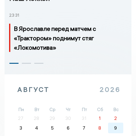
23:31
В Ярославле перед матчем с
«Трактором» поднимут стяг
«Локомотива»
АВГУСТ
2026
Пн
Вт
Ср
Чт
Пт
Сб
Вс
27
28
29
30
31
1
2
3
4
5
6
7
8
9