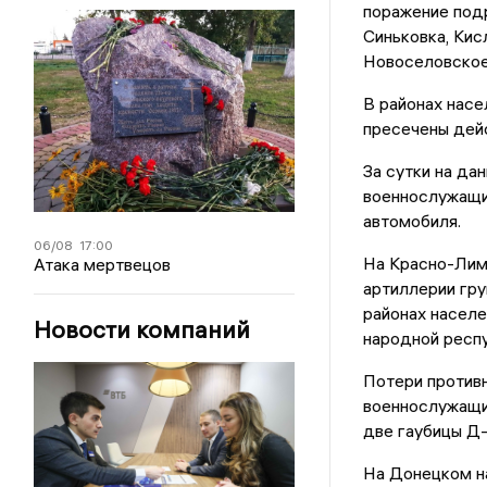
поражение подр
Синьковка, Кис
Новоселовское
В районах насе
пресечены дейс
За сутки на да
военнослужащих
автомобиля.
06/08
17:00
На Красно-Лим
Атака мертвецов
артиллерии гр
районах населе
Новости компаний
народной респу
Потери противн
военнослужащих
две гаубицы Д-
На Донецком н