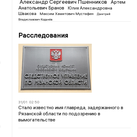
Александр Сергеевич Пшенников
Артем
Анатольевич Бранов
Юлия Александровна
Швакова
Максим Хамитович Мустафин
Дмитрий
Владиславович Коданёв
Расследования
й
31/01
02:50
Стало известно имя главреда, задержанного в
Рязанской области по подозрению в
вымогательстве
и