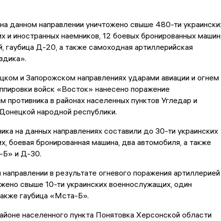
 на данном направлении уничтожено свыше 480-ти украински
 и иностранных наемников, 12 боевых бронированных машин
, гаубица Д-20, а также самоходная артиллерийская
здика».
ком и Запорожском направлениях ударами авиации и огнем
уппировки войск «Восток» нанесено поражение
 противника в районах населенных пунктов Угледар и
Донецкой народной республики.
ика на данных направлениях составили до 30-ти украинских
, боевая бронированная машина, два автомобиля, а также
-Б» и Д-30.
направлении в результате огневого поражения артиллерией
ожено свыше 10-ти украинских военнослужащих, один
также гаубица «Мста-Б».
районе населенного пункта Понятовка Херсонской области