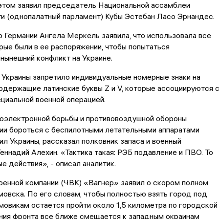
 этом заявил председатель Национальной ассамблеи
и (однопалатный парламент) Кубы Эстебан Ласо Эрнандес.
 Германии Ангела Меркель заявила, что использовала все
рые были в ее распоряжении, чтобы попытаться
нынешний конфликт на Украине.
 Украины запретило индивидуальные номерные знаки на
одержащие латинские буквы Z и V, которые ассоциируются 
циальной военной операцией.
оэлектронной борьбы и противовоздушной обороны
ии бороться с беспилотными летательными аппаратами
л Украины, рассказал полковник запаса и военный
еннадий Алехин. «Тактика такая: РЭБ подавление и ПВО. То
е действия», - описал аналитик.
оенной компании (ЧВК) «Вагнер» заявил о скором полном
овска. По его словам, чтобы полностью взять город под
мовикам остается пройти около 1,5 километра по городской
иния фронта все ближе смещается к западным окраинам