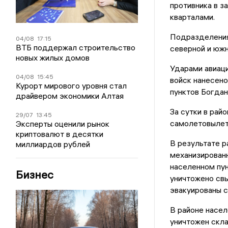
противника в з
кварталами.
Подразделения
04/08
17:15
ВТБ поддержал строительство
северной и южн
новых жилых домов
Ударами авиаци
04/08
15:45
войск нанесен
Курорт мирового уровня стал
пунктов Богдан
драйвером экономики Алтая
За сутки в рай
29/07
13:45
самолетовылета
Эксперты оценили рынок
криптовалют в десятки
В результате р
миллиардов рублей
механизированн
населенном пу
Бизнес
уничтожено свы
эвакуированы с
В районе насел
уничтожен скл