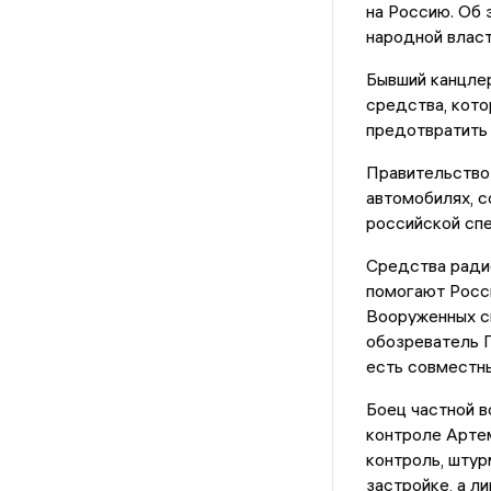
на Россию. Об
народной власт
Бывший канцлер
средства, кото
предотвратить 
Правительство
автомобилях, с
российской спе
Средства ради
помогают Росс
Вооруженных си
обозреватель Г
есть совместны
Боец частной в
контроле Артем
контроль, штур
застройке, а л