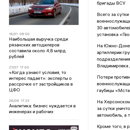
бригады ВСУ.
Всего за сутки
военнослужащих
30 автомобилей
установка «Гво
16/01
08:00
Наибольшая выручка среди
рязанских автодилеров
На Южно-Донец
составила около 4,8 млрд
артиллерии гр
рублей
подразделениям
Владимировка 
27/07
17:00
«Когда узнают условия, то
Потери противн
интерес падает»: эксперты о
военнослужащих
рассрочке от застройщиков в
ЦФО
гаубицы «Мста
26/06
17:23
На Херсонском 
Аналитика: бизнес нуждается в
за сутки уничт
инженерах и рабочих
автомобиль, а 
Кроме того, в 