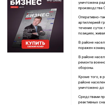
уничтожена ра
производства
Оперативно-так
артиллерией г
течение суток
позициях, живая
В районе насел
поражен команд
В районе насел
ремонта военно
обороны.
Кроме того, в 
районе населе
уничтожено до 
Средствами пр
реактивных сна