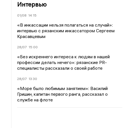
Интервью
01/08
14:15
«В инкассации нельзя полагаться на случай»:
интервью с рязанским инкассатором Сергеем
Красавцевым
28/07
15:00
с
«Без искреннего интереса к людям в нашей
профессии делать нечего»: рязанские PR-
специалисты рассказали о своей работе
28/07
13:30
«Море было любимым занятием»: Василий
Гришин, капитан первого ранга, рассказал о
службе на флоте