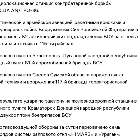
диолокационная станция контрбатарейной борьбы
 США AN/TPQ-36.
тической и армейской авиацией, ракетными войсками и
руппировок войск Вооруженных Сил Российской Федерации в
 поражены 82 артиллерийских подразделения ВСУ на огневы
 сила и техника в 115-ти районах.
енного пункта Белогоровка Луганской народной республики
ный пункт 81-й аэромобильной бригады ВСУ.
енного пункта Свесса Сумской области поражен пункт
й техники и вооружения 117-й бригады территориальной
результате удара по эшелону на железнодорожной станции в
нного пункта Краматорск Донецкой народной республики
двухсот тонн боеприпасов ВСУ.
отивовоздушной обороны за сутки перехвачено семь
рядов систем залпового огня «HIMARS» и «Ураган».