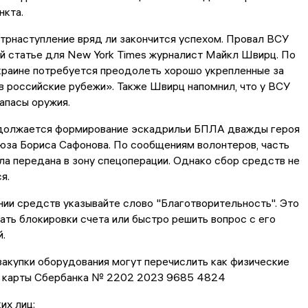
нкта.
трнаступление вряд ли закончится успехом. Провал ВСУ
й статье для New York Times журналист Майкл Швирц. По
краине потребуется преодолеть хорошо укрепленные за
 российские рубежи». Также Швирц напомнил, что у ВСУ
апасы оружия.
должается формирование эскадрильи БПЛА дважды героя
юза Бориса Сафонова. По сообщениям волонтеров, часть
ла передана в зону спецоперации. Однако сбор средств не
я.
ии средств указывайте слово "Благотворительность". Это
ть блокировки счета или быстро решить вопрос с его
.
акупки оборудования могут перечислить как физические
у карты Сбербанка № 2202 2023 9685 4824
их лиц: