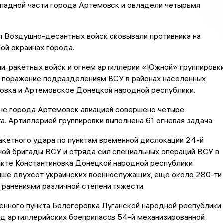
ападной части города Артемовск и овладели четырьмя
 Воздушно-десантных войск сковывали противника на
ой окраинах города.
и, ракетных войск и огнем артиллерии «Южной» группировк
о поражение подразделениям ВСУ в районах населенных
овка и Артемовское Донецкой народной республики.
оне города Артемовск авиацией совершено четыре
. Артиллерией группировки выполнена 61 огневая задача.
акетного удара по пунктам временной дислокации 24-й
ой бригады ВСУ и отряда сил специальных операций ВСУ в
нкте Константиновка Донецкой народной республики
ше двухсот украинских военнослужащих, еще около 280-ти
 ранениями различной степени тяжести.
енного пункта Белогоровка Луганской народной республики
ад артиллерийских боеприпасов 54-й механизированной