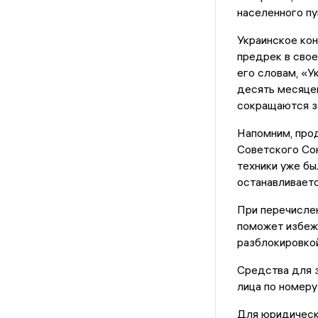
населенного пу
Украинское кон
предрек в свое
его словам, «У
десять месяцев
сокращаются з
Напомним, про
Советского Со
техники уже бы
останавливаетс
При перечислен
поможет избежа
разблокировкой
Средства для з
лица по номер
Для юридическ