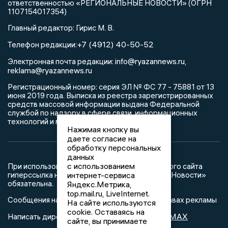
ответственностью «РЕГИОНАЛЬНЫЕ НОВОСТИ» (ОГРН
1107154017354)
Главный редактор: Гирис М. В.
+7 (4912) 40-50-52
Телефон редакции:
info@ryazannews.ru
Электронная почта редакции:
,
reklama@ryazannews.ru
Регистрационный номер: серия ЭЛ № ФС 77 - 75881 от 13
июня 2019 года. Выписка из реестра зарегистрированных
средств массовой информации выдана Федеральной
службой по надзору в сфере связи, информационных
технологий и массовых коммуникаций
Нажимая кнопку вы
даете согласие на
обработку персональных
данных
с использованием
При использовании любого материала с данного сайта
гиперссылка на Сетевое издание «Рязанские Новости»
интернет-сервиса
обязательна.
Яндекс.Метрика,
top.mail.ru, LiveInternet.
Сообщения на сером фоне размещены на правах рекламы
На сайте используются
cookie. Оставаясь на
@mazov
MAX
Написать директору в телеграм
или
сайте, вы принимаете