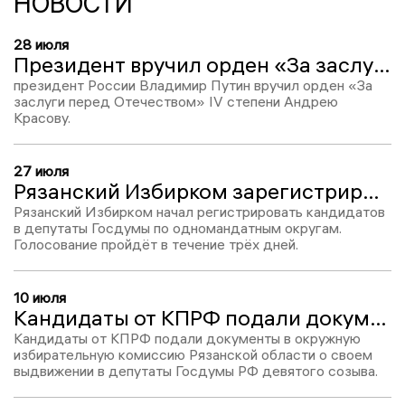
НОВОСТИ
28 июля
Президент вручил орден «За заслуги перед Отечеством» IV степени герою России Андрею Красову
президент России Владимир Путин вручил орден «За
заслуги перед Отечеством» IV степени Андрею
Красову.
27 июля
Рязанский Избирком зарегистрировал трех кандидатов в депутаты Госдумы по одномандатным округам
Рязанский Избирком начал регистрировать кандидатов
в депутаты Госдумы по одномандатным округам.
Голосование пройдёт в течение трёх дней.
10 июля
Кандидаты от КПРФ подали документы на выдвижение в депутаты на выборы в Госдуму от Рязанской области
Кандидаты от КПРФ подали документы в окружную
избирательную комиссию Рязанской области о своем
выдвижении в депутаты Госдумы РФ девятого созыва.