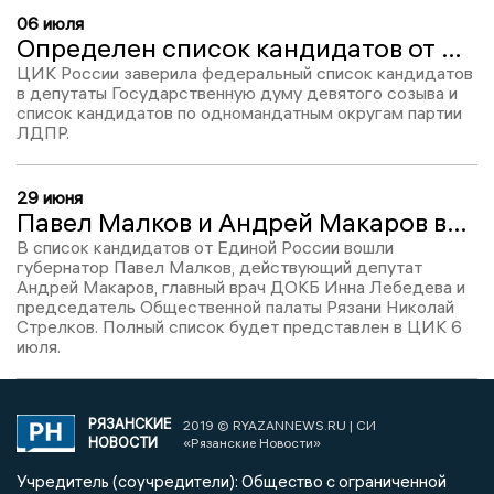
06 июля
Определен список кандидатов от ЛДПР от Рязанской области на выборы в Госдуму
ЦИК России заверила федеральный список кандидатов
в депутаты Государственную думу девятого созыва и
список кандидатов по одномандатным округам партии
ЛДПР.
29 июня
Павел Малков и Андрей Макаров вошли в федеральный список кандидатов в депутаты Госдумы от «ЕР»
В список кандидатов от Единой России вошли
губернатор Павел Малков, действующий депутат
Андрей Макаров, главный врач ДОКБ Инна Лебедева и
председатель Общественной палаты Рязани Николай
Стрелков. Полный список будет представлен в ЦИК 6
июля.
РЯЗАНСКИЕ
2019 © RYAZANNEWS.RU | СИ
НОВОСТИ
«Рязанские Новости»
Учредитель (соучредители): Общество с ограниченной