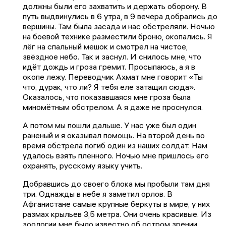
должны были его захватить и держать оборону. В
путь выдвинулись в 6 утра, в 9 вечера добрались до
вершины. Там была засада и нас обстреляли. Ночью
на боевой технике разместили броню, окопались. Я
лёг на спальный мешок и смотрел на чистое,
звёздное небо. Так и заснул. И снилось мне, что
идёт дождь и гроза гремит. Просыпаюсь, а я в
окопе лежу. Переводчик Ахмат мне говорит «Ты
что, дурак, что ли? Я тебя еле затащил сюда».
Оказалось, что показавшаяся мне гроза была
миномётным обстрелом. А я даже не проснулся.
А потом мы пошли дальше. У нас уже был один
раненый и я оказывал помощь. На второй день во
время обстрела погиб один из наших солдат. Нам
удалось взять пленного. Ночью мне пришлось его
охранять, русскому языку учить.
Добравшись до своего блока мы пробыли там дня
три. Однажды в небе я заметил орлов. В
Афганистане самые крупные беркуты в мире, у них
размах крыльев 3,5 метра. Они очень красивые. Из
зоологии мне было известно об остром зрении