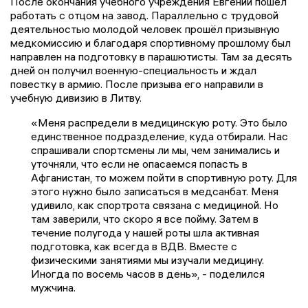
После окончания учебного учреждения Евгений пошёл
работать с отцом на завод. Параллельно с трудовой
деятельностью молодой человек прошёл призывную
медкомиссию и благодаря спортивному прошлому был
направлен на подготовку в парашютисты. Там за десять
дней он получил военную-специальность и ждал
повестку в армию. После призыва его направили в
учебную дивизию в Литву.
«Меня распредели в медицинскую роту. Это было
единственное подразделение, куда отбирали. Нас
спрашивали спортсмены ли мы, чем занимались и
уточняли, что если не опасаемся попасть в
Афганистан, то можем пойти в спортивную роту. Для
этого нужно было записаться в медсанбат. Меня
удивило, как спортрота связана с медициной. Но
там заверили, что скоро я все пойму. Затем в
течение полугода у нашей роты шла активная
подготовка, как всегда в ВДВ. Вместе с
физическими занятиями мы изучали медицину.
Иногда по восемь часов в день», - поделился
мужчина.