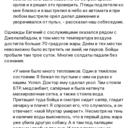
орлов и я решил это проверить. Птицы подлетели ко
мне близко и я выстрелил в небо из автомата и при
любом выстреле орёл делал движения и
уворачивался от пуль», - рассказал наш собеседник.
Однажды Евгений с сослуживцами оказался рядом с
Джелалабадом, в том месте температура воздуха
достигла больше 70 градусов жары. Днём в тех местах
невозможно было встретить ни змей, ни пауков. Бойцы
пробыли там трое суток. Многие солдаты падали без
сознания.
«У меня было много тепловиков. Один в тяжёлом
состоянии. Я бежал по пустыни с ним на руках к
нашим. Успел. Доктор ему сделал укол. Там стояли
БТР, медсанбант, сапёрные и была натянута
маскировочная сетка, а также стояла вода.
Притащил туда бойца и смотрю сидит сапёр, гладит
овчарку и плачет. Я спросил его, что случилось, а он
отвечает: «мой Мухтар умирает». Несмотря на тень
и наличие воды выяснилось, что в первый день жара
уже убила другую собаку. А я там под палящим