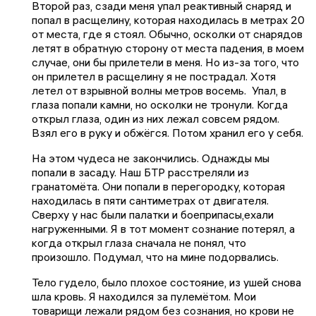
Второй раз, сзади меня упал реактивный снаряд и
попал в расщелину, которая находилась в метрах 20
от места, где я стоял. Обычно, осколки от снарядов
летят в обратную сторону от места падения, в моем
случае, они бы прилетели в меня. Но из-за того, что
он прилетел в расщелину я не пострадал. Хотя
летел от взрывной волны метров восемь. Упал, в
глаза попали камни, но осколки не тронули. Когда
открыл глаза, один из них лежал совсем рядом.
Взял его в руку и обжёгся. Потом хранил его у себя.
На этом чудеса не закончились. Однажды мы
попали в засаду. Наш БТР расстреляли из
гранатомёта. Они попали в перегородку, которая
находилась в пяти сантиметрах от двигателя.
Сверху у нас были палатки и боеприпасы,ехали
нагруженными. Я в тот момент сознание потерял, а
когда открыл глаза сначала не понял, что
произошло. Подумал, что на мине подорвались.
Тело гудело, было плохое состояние, из ушей снова
шла кровь. Я находился за пулемётом. Мои
товарищи лежали рядом без сознания, но крови не