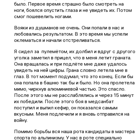
было. Первое время страшно было смотреть на
ноги, боялся опустить глаза и не увидеть их. Потом
смог пошевелить ногами.
Вояки из душманов не очень. Они попали в нас и
любовались результатом. В это время мы успели
оклематься и начали отстреливаться.
Я сидел за пулемётом, их долбил и вдруг с другого
уголка заметил в прицел, что в меня летит граната.
Она вращалась и при подлёте мне даже удалось
увидеть на ней цифры. Грана словно летела мне в
глаз. В тот момент подумал, что это конец. Если бы
она попала в башню так бы и было. Но она пролетела
мимо, чиркнув алюминиевой частью. Это спасло.
После этого мы не расслаблялись и через 15 минут
их победили. После этого боя в медсанбат
поступил и выпил кефир, он показался самым
вкусным. Меня подлечили и я вновь отправился на
войну.
Помимо борьбы вся наша рота кандидаты в мастера
спорта по альпинизму. У нас в роте специально