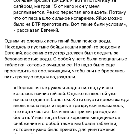
солнцем пробыл три дня. И вот я потом иду за
сапёром, метров 15 от него и он у меня
расплывается. Резко перестал его видеть. Потому
что от песка шло сильное испарение. Яйцо можно
было на БТР приготовить. Вот такие были условия»,
- рассказал Евгений.
Одним из сложных испытаний были поиски воды.
Находясь в пустыне бойцы нашли какой-то водоем и
Евгений, как санинструктор должен был следить за
безопасностью воды. С собой у него были специальные
таблетки, которые очищали её. Но надо было ещё
проследить за сослуживцами, чтобы они не бросались
пить грязную воду и подождали.
«Первые пять кружек я жадно пил воду и она
казалась наичистейшей. Однако на шестой уже
начала отдавать болотом. Хотя спустя время жажда
вновь взяла верх и первые три кружки показалось,
что вода чистая. Так и выпил три литра воды из
болота. У нас тогда было хорошее медицинское
снабжение и с собой также мы брали таблетки,
которые нужно было принять для уничтожения