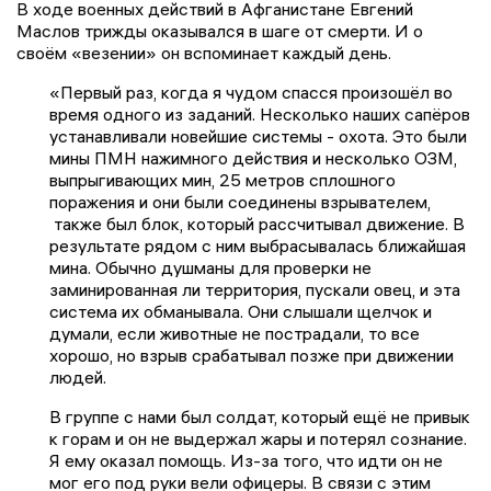
В ходе военных действий в Афганистане Евгений
Маслов трижды оказывался в шаге от смерти. И о
своём «везении» он вспоминает каждый день.
«Первый раз, когда я чудом спасся произошёл во
время одного из заданий. Несколько наших сапёров
устанавливали новейшие системы - охота. Это были
мины ПМН нажимного действия и несколько ОЗМ,
выпрыгивающих мин, 25 метров сплошного
поражения и они были соединены взрывателем,
также был блок, который рассчитывал движение. В
результате рядом с ним выбрасывалась ближайшая
мина. Обычно душманы для проверки не
заминированная ли территория, пускали овец, и эта
система их обманывала. Они слышали щелчок и
думали, если животные не пострадали, то все
хорошо, но взрыв срабатывал позже при движении
людей.
В группе с нами был солдат, который ещё не привык
к горам и он не выдержал жары и потерял сознание.
Я ему оказал помощь. Из-за того, что идти он не
мог его под руки вели офицеры. В связи с этим