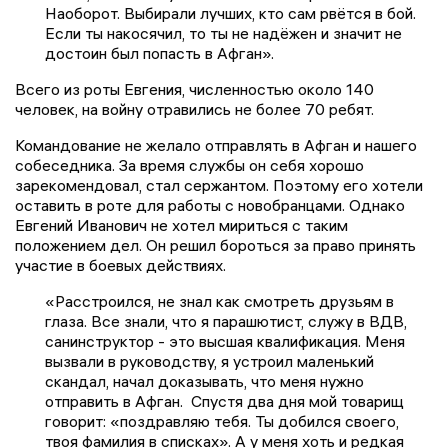
Наоборот. Выбирали лучших, кто сам рвётся в бой.
Если ты накосячил, то ты не надёжен и значит не
достоин был попасть в Афган».
Всего из роты Евгения, численностью около 140
человек, на войну отравились не более 70 ребят.
Командование не желало отправлять в Афган и нашего
собеседника. За время службы он себя хорошо
зарекомендовал, стал сержантом. Поэтому его хотели
оставить в роте для работы с новобранцами. Однако
Евгений Иванович не хотел мириться с таким
положением дел. Он решил бороться за право принять
участие в боевых действиях.
«Расстроился, не знал как смотреть друзьям в
глаза. Все знали, что я парашютист, служу в ВДВ,
санинструктор - это высшая квалификация. Меня
вызвали в руководству, я устроил маленький
скандал, начал доказывать, что меня нужно
отправить в Афган. Спустя два дня мой товарищ
говорит: «поздравляю тебя. Ты добился своего,
твоя фамилия в списках». А у меня хоть и редкая