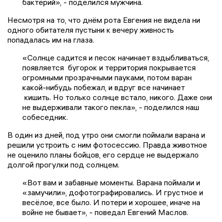
бактерий», - поделился мужчина.
Несмотря на то, что днём рота Евгения не видела ни
одного обитателя пустыни к вечеру живность
попадалась им на глаза.
«Солнце садится и песок начинает вздыбливаться,
появляется бугорок и территория покрывается
огромными прозрачными пауками, потом варан
какой-нибудь побежал, и вдруг все начинает
кишить. Но только солнце встало, никого. Даже они
не выдерживали такого пекла», - поделился наш
собеседник.
В один из дней, под утро они смогли поймали варана и
решили устроить с ним фотосессию. Правда животное
не оценило планы бойцов, его сердце не выдержало
долгой прогулки под солнцем.
«Вот вам и забавные моменты. Варана поймали и
«замучили», дофотографировались. И грустное и
весёлое, все было. И потери и хорошее, иначе на
войне не бывает», - поведал Евгений Маслов.