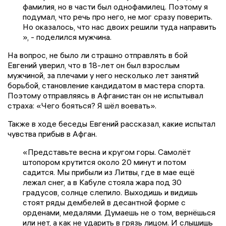
фамилия, но в части был однофамилец. Поэтому я
подумал, что речь про него, не мог сразу поверить.
Но оказалось, что нас двоих решили туда направить
», - поделился мужчина.
На вопрос, не было ли страшно отправлять в бой
Евгений уверил, что в 18-лет он был взрослым
мужчиной, за плечами у него несколько лет занятий
борьбой, становление кандидатом в мастера спорта.
Поэтому отправляясь в Афганистан он не испытывал
страха: «Чего бояться? Я шёл воевать».
Также в ходе беседы Евгений рассказал, какие испытал
чувства прибыв в Афган.
«Представьте весна и кругом горы. Самолёт
штопором крутится около 20 минут и потом
садится. Мы прибыли из Литвы, где в мае ещё
лежал снег, а в Кабуле стояла жара под 30
градусов, солнце слепило. Выходишь и видишь
стоят ряды дембелей в десантной форме с
орденами, медалями. Думаешь не о том, вернёшься
или нет, а как не ударить в грязь лицом. И слышишь