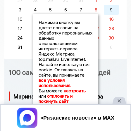
27
28
29
30
31
1
2
3
4
5
6
7
8
9
10
11
12
13
14
15
16
Нажимая кнопку вы
даете согласие на
17
18
19
20
21
22
23
обработку персональных
данных
24
25
26
27
28
29
30
с использованием
31
1
2
3
4
5
6
интернет-сервиса
Яндекс.Метрика,
top.mail.ru, LiveInternet.
На сайте используются
cookie. Оставаясь на
100 самых влиятельных людей
сайте, вы принимаете
все условия
использования.
Вы можете
настроить
Марина Александровна Наумова
или
отклонить и
покинуть сайт
Принять