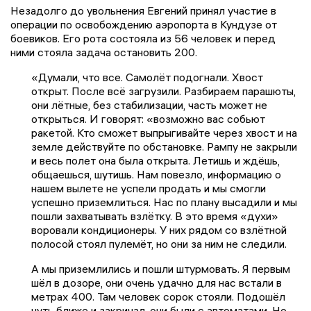
Незадолго до увольнения Евгений принял участие в
операции по освобождению аэропорта в Кундузе от
боевиков. Его рота состояла из 56 человек и перед
ними стояла задача остановить 200.
«Думали, что все. Самолёт подогнали. Хвост
открыт. После всё загрузили. Разбираем парашюты,
они лётные, без стабилизации, часть может не
открыться. И говорят: «возможно вас собьют
ракетой. Кто сможет выпрыгивайте через хвост и на
земле действуйте по обстановке. Рампу не закрыли
и весь полет она была открыта. Летишь и ждёшь,
общаешься, шутишь. Нам повезло, информацию о
нашем вылете не успели продать и мы смогли
успешно приземлиться. Нас по плану высадили и мы
пошли захватывать взлётку. В это время «духи»
воровали кондиционеры. У них рядом со взлётной
полосой стоял пулемёт, но они за ним не следили.
А мы приземлились и пошли штурмовать. Я первым
шёл в дозоре, они очень удачно для нас встали в
метрах 400. Там человек сорок стояли. Подошёл
чуть ближе и закричал, они были с автоматами. Но